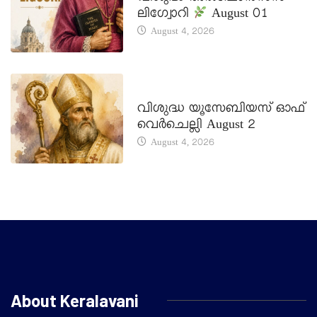
ലിഗ്വോറി
August 01
August 4, 2026
DAILY SAINTS
വിശുദ്ധ യൂസേബിയസ് ഓഫ്
വെർചെല്ലി August 2
August 4, 2026
About Keralavani