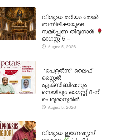
DAILY SAINTS
വിശുദ്ധ മറിയം മേജർ
ബസിലിക്കയുടെ
സമർപ്പണ തിരുനാൾ
ഓഗസ്റ്റ് 5 –
August 5, 2026
LATEST NEWS
‘പെറ്റൽസ്’ ലൈഫ്
സ്റ്റൈൽ
എക്സിബിഷനും
സെയിലും ഓഗസ്റ്റ് 8-ന്
പെരുമാനൂരിൽ
August 5, 2026
DAILY SAINTS
വിശുദ്ധ ഇഗ്നേഷ്യസ്