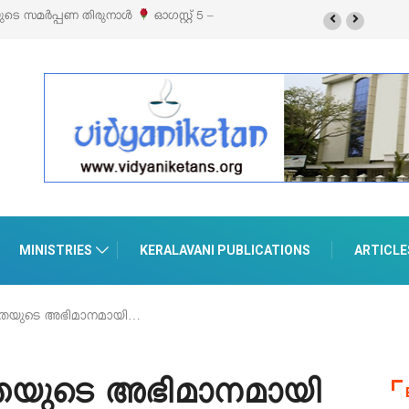
ുനാൾ
ഓഗസ്റ്റ് 5 –
‘പെറ്റൽസ്’ ലൈഫ് സ്റ്റൈൽ എക്സിബിഷനും സെയിലും ഓഗസ
പെരുമാനൂരിൽ
MINISTRIES
KERALAVANI PUBLICATIONS
ARTICLE
പതയുടെ അഭിമാനമായി…
പതയുടെ അഭിമാനമായി