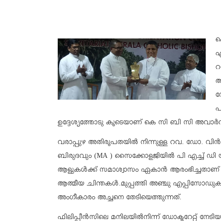
ക
ഏ
റ
ആ
ന
പ
ഉദ്ദേശ്യത്തോടു കൂടെയാണ് കെ സി ബി സി അവാർഡ്
വരാപ്പുഴ അതിരൂപതയിൽ നിന്നുള്ള റവ. ഡോ. വി
ബിരുദവും (MA ) സൈക്കോളജിയിൽ പി എച്ച് ഡ
ആളുകൾക്ക് സമാശ്വാസം ഏകാൻ ആരംഭിച്ചതാണ് എ
ആത്മീയ ചിന്തകൾ.
മുപ്പത്തി അഞ്ചു എപ്പിസോഡ
അംഗീകാരം അച്ചനെ തേടിയെത്തുന്ന
ത്.
ഫിലിപ്പീൻസിലെ മനിലയിൽനിന്ന് ഡോക്ടറേറ്റ് നേ