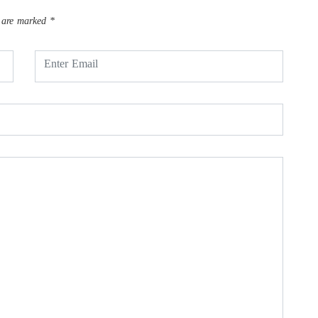
s are marked
*