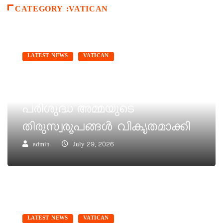
CATEGORY :VATICAN
LATEST NEWS
VATICAN
മെഡ്ജുഗോറിമരിയൻ
തീർത്ഥാടനകേന്ദ്രത്തിൽ
പരിശുദ്ധ അമ്മയുടെ
തിരുസ്വരൂപങ്ങള്‍ വികൃതമാക്കി
admin
July 29, 2026
LATEST NEWS
VATICAN