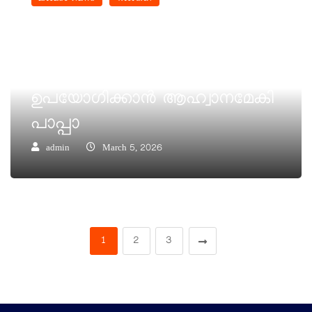
LATEST NEWS
VATICAN
വത്തിക്കാനിൽനിന്നുള്ള
വാർത്തകൾ സൗജന്യമായി
ലഭിക്കുന്ന വീഡിയോ വിജറ്റ്
ഉപയോഗിക്കാൻ ആഹ്വാനമേകി
പാപ്പാ
admin
March 5, 2026
1
2
3