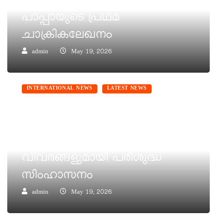
ലിയോ പതിനാലാമൻ
പാപ്പായുടെ പ്രഥമ
ചാക്രികലേഖനം
admin
May 19, 2026
INTERNATIONAL NEWS
LATEST NEWS
ലിയോ പതിനാലാമൻ പാപ്പാ
ഫ്രാൻസിലേക്ക്: പുതിയ
അപ്പസ്തോലികയാത്രയുടെ
വിവരങ്ങളുമായി പരിശുദ്ധ
സിംഹാസനം
admin
May 19, 2026