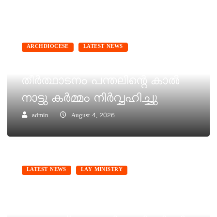
ARCHDIOCESE
LATEST NEWS
വല്ലാർപാടം മരിയൻ
തീർത്ഥാടനം പന്തലിന്റെ കാൽ
നാട്ടു കർമ്മം നിർവ്വഹിച്ചു
admin
August 4, 2026
LATEST NEWS
LAY MINISTRY
തീരസംരക്ഷണം- സമഗ്ര പദ്ധതി
നടപ്പിലാക്കും : മന്ത്രി മോൻസ്