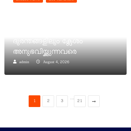
LATEST NEWS
LAY MINISTRY
തീവ്രമഴയിൽ സംസ്ഥാനത്ത്
ഉടനീളം ഉണ്ടാകുന്ന
വെള്ളപൊക്കത്തിലും , പ്രകൃതി
ദുരന്തങ്ങളിലും ക്ലേശം
അനുഭവിയ്ക്കുന്നവരെ
admin
August 4, 2026
…
1
2
3
21