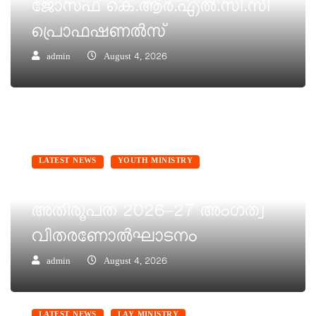
ജോസഫ് കെ.ആർ.എൽ.സി.സി
പ്രൊഫഷണൽസ്
admin
August 4, 2026
LATEST NEWS
YOUTH MINISTRY
കെ.സി.വൈ.എം വരാപ്പുഴ
അതിരൂപത 2026–27 അംഗത്വ
വിതരണോൽഘാടനം
admin
August 4, 2026