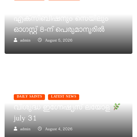
‘പെറ്റൽസ്’ ലൈഫ് സ്റ്റൈൽ
എക്സിബിഷനും സെയിലും
ഓഗസ്റ്റ് 8-ന് പെരുമാനൂരിൽ
admin
August 5, 2026
DAILY SAINTS
LATEST NEWS
വിശുദ്ധ ഇഗ്നേഷ്യസ് ലയോള
july 31
admin
August 4, 2026