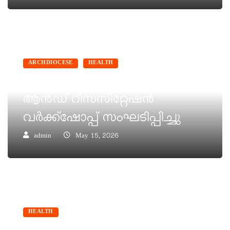
ARCHDIOCESE
HEALTH
പീഡിയാട്രിക് എമർജൻസി
ആൻഡ് റീസസിറ്റേഷൻ
വർക്ക്ഷോപ്പ് സംഘടിപ്പിച്ചു
admin
May 15, 2026
HEALTH