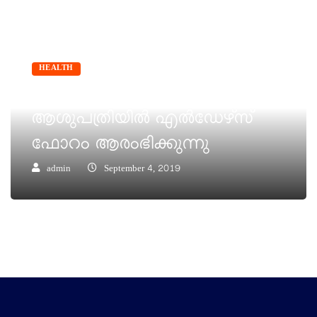
HEALTH
എറണാകുളം ലൂര്‍ദ്
ആശുപത്രിയില്‍ എല്‍ഡേഴ്സ്
ഫോറം ആരംഭിക്കുന്നു
admin
September 4, 2019