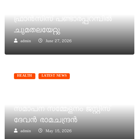
ഡയറക്ടറായി ഫാ. വിമൽ
ഫ്രാൻസിസ് പണ്ടാരപ്പറമ്പിൽ
ചുമതലയേറ്റു
admin
June 27, 2026
HEALTH
LATEST NEWS
ലൂർദ് ആശുപത്രി ഡയമണ്ട്
ജൂബിലി ആഘോഷങ്ങളുടെ
സമാപന സമ്മേളനം ജസ്റ്റിസ്
ദേവൻ രാമചന്ദ്രൻ
admin
May 15, 2026