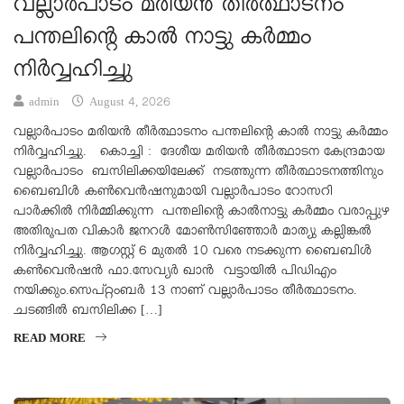
വല്ലാർപാടം മരിയൻ തീർത്ഥാടനം
പന്തലിന്റെ കാൽ നാട്ടു കർമ്മം
നിർവ്വഹിച്ചു
admin
August 4, 2026
വല്ലാർപാടം മരിയൻ തീർത്ഥാടനം പന്തലിന്റെ കാൽ നാട്ടു കർമ്മം
നിർവ്വഹിച്ചു. കൊച്ചി : ദേശീയ മരിയൻ തീർത്ഥാടന കേന്ദ്രമായ
വല്ലാർപാടം ബസിലിക്കയിലേക്ക് നടത്തുന്ന തീർത്ഥാടനത്തിനും
ബൈബിൾ കൺവെൻഷനുമായി വല്ലാർപാടം റോസറി
പാർക്കിൽ നിർമ്മിക്കുന്ന പന്തലിന്റെ കാൽനാട്ടു കർമ്മം വരാപ്പുഴ
അതിരൂപത വികാർ ജനറൾ മോൺസിഞ്ഞോർ മാത്യു കല്ലിങ്കൽ
നിർവ്വഹിച്ചു. ആഗസ്റ്റ് 6 മുതൽ 10 വരെ നടക്കുന്ന ബൈബിൾ
കൺവെൻഷൻ ഫാ.സേവ്യർ ഖാൻ വട്ടായിൽ പിഡിഎം
നയിക്കും.സെപ്റ്റംബർ 13 നാണ് വല്ലാർപാടം തീർത്ഥാടനം.
ചടങ്ങിൽ ബസിലിക്ക […]
READ MORE