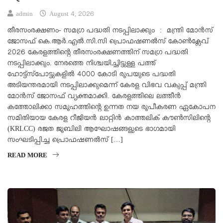
admin
August 4, 2026
തീരസംരക്ഷണം- സമഗ്ര പദ്ധതി നടപ്പിലാക്കും : മന്ത്രി മോൻസ്
ജോസഫ് കെ.ആർ.എൽ.സി.സി പ്രൊഫഷണൽസ് കോണ്‍ക്ലേവ്
2026 കേരളത്തിന്റെ തീരസംരക്ഷണത്തിന് സമഗ്ര പദ്ധതി
നടപ്പിലാക്കും. നേരത്തെ നിശ്ചയിച്ചിട്ടുള്ള പത്ത്
ഹോട്ട്സ്പോട്ടുകളിൽ 4000 കോടി രൂപയുടെ പദ്ധതി
അടിയന്തരമായി നടപ്പിലാക്കുമെന്ന് കേരള വിഭവ വകുപ്പ് മന്ത്രി
മോൻസ് ജോസഫ് വ്യക്തമാക്കി. കേരളത്തിലെ ലത്തീൻ
കത്തോലിക്കാ സമൂഹത്തിന്റെ ഉന്നത നയ രൂപീകരണ ഏകോപന
സമിതിയായ കേരള റീജിയൻ ലാറ്റിൻ കാത്തലിക് കൗൺസിലിന്റെ
(KRLCC) രജത ജൂബിലി ആഘോഷങ്ങളുടെ ഭാഗമായി
സംഘടിപ്പിച്ച പ്രൊഫഷണൽസ് […]
READ MORE