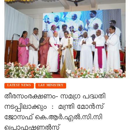
LATEST NEWS
LAY MINISTRY
തീരസംരക്ഷണം- സമഗ്ര പദ്ധതി
നടപ്പിലാക്കും : മന്ത്രി മോൻസ്
ജോസഫ് കെ.ആർ.എൽ.സി.സി
പ്രൊഫഷണൽസ്