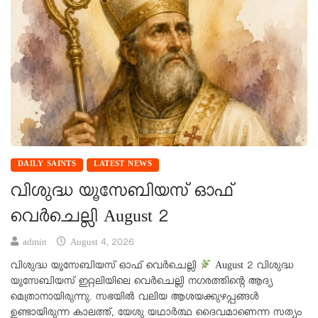
DAILY SAINTS
LATEST NEWS
വിശുദ്ധ യൂസേബിയസ് ഓഫ്
വെർചെല്ലി August 2
admin
August 4, 2026
വിശുദ്ധ യൂസേബിയസ് ഓഫ് വെർചെല്ലി
August 2 വിശുദ്ധ
യൂസേബിയസ് ഇറ്റലിയിലെ വെർചെല്ലി നഗരത്തിന്റെ ആദ്യ
മെത്രാനായിരുന്നു. സഭയിൽ വലിയ ആശയക്കുഴപ്പങ്ങൾ
ഉണ്ടായിരുന്ന കാലത്ത്, യേശു യഥാർത്ഥ ദൈവമാണെന്ന സത്യം