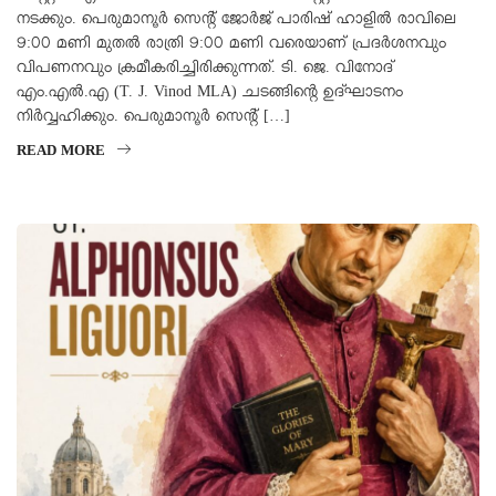
നടക്കും. പെരുമാനൂർ സെന്റ് ജോർജ് പാരിഷ് ഹാളിൽ രാവിലെ
9:00 മണി മുതൽ രാത്രി 9:00 മണി വരെയാണ് പ്രദർശനവും
വിപണനവും ക്രമീകരിച്ചിരിക്കുന്നത്. ടി. ജെ. വിനോദ്
എം.എൽ.എ (T. J. Vinod MLA) ചടങ്ങിന്റെ ഉദ്ഘാടനം
നിർവ്വഹിക്കും. പെരുമാനൂർ സെന്റ് […]
READ MORE