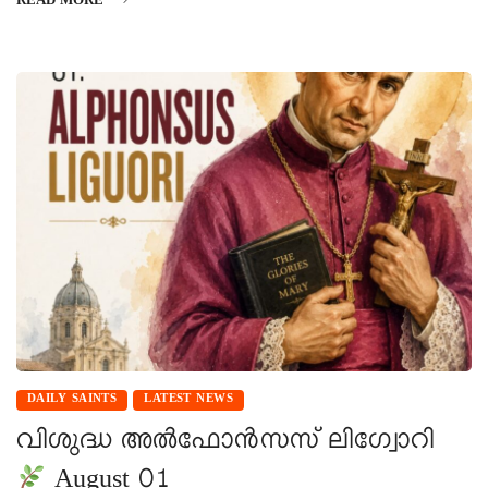
READ MORE
DAILY SAINTS
LATEST NEWS
വിശുദ്ധ അൽഫോൻസസ് ലിഗ്വോറി
August 01