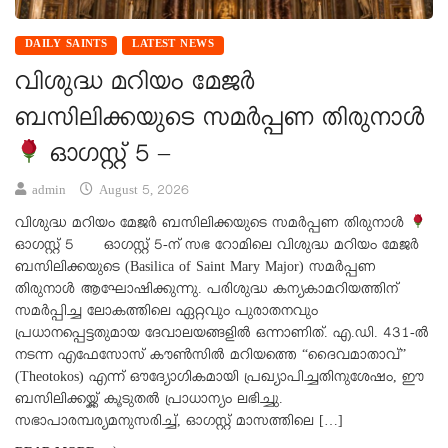
DAILY SAINTS
LATEST NEWS
വിശുദ്ധ മറിയം മേജർ
ബസിലിക്കയുടെ സമർപ്പണ തിരുനാൾ
ഓഗസ്റ്റ് 5 –
admin
August 5, 2026
വിശുദ്ധ മറിയം മേജർ ബസിലിക്കയുടെ സമർപ്പണ തിരുനാൾ
ഓഗസ്റ്റ് 5 ഓഗസ്റ്റ് 5-ന് സഭ റോമിലെ വിശുദ്ധ മറിയം മേജർ
ബസിലിക്കയുടെ (Basilica of Saint Mary Major) സമർപ്പണ
തിരുനാൾ ആഘോഷിക്കുന്നു. പരിശുദ്ധ കന്യകാമറിയത്തിന്
സമർപ്പിച്ച ലോകത്തിലെ ഏറ്റവും പുരാതനവും
പ്രധാനപ്പെട്ടതുമായ ദേവാലയങ്ങളിൽ ഒന്നാണിത്. എ.ഡി. 431-ൽ
നടന്ന എഫേസോസ് കൗൺസിൽ മറിയത്തെ “ദൈവമാതാവ്”
(Theotokos) എന്ന് ഔദ്യോഗികമായി പ്രഖ്യാപിച്ചതിനുശേഷം, ഈ
ബസിലിക്കയ്ക്ക് കൂടുതൽ പ്രാധാന്യം ലഭിച്ചു.
സഭാപാരമ്പര്യമനുസരിച്ച്, ഓഗസ്റ്റ് മാസത്തിലെ […]