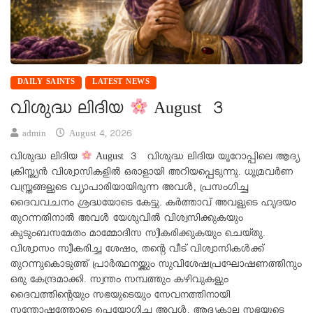
DAILY SAINTS
LATEST NEWS
വിശുദ്ധ ലിദിയ
August 3
admin
August 4, 2026
വിശുദ്ധ ലിദിയ
August 3 വിശുദ്ധ ലിദിയ യൂറോപ്പിലെ ആദ്യ
ക്രിസ്ത്യൻ വിശ്വാസികളിൽ ഒരാളായി അറിയപ്പെടുന്നു. ധൂമ്രവർണ
വസ്ത്രങ്ങളുടെ വ്യാപാരിയായിരുന്ന അവൾ, പ്രസംഗിച്ച
ദൈവവചനം ശ്രദ്ധയോടെ കേട്ടു. കർത്താവ് അവളുടെ ഹൃദയം
തുറന്നതിനാൽ അവൾ യേശുവിൽ വിശ്വസിക്കുകയും
കുടുംബസമേതം മാമ്മോദീസ സ്വീകരിക്കുകയും ചെയ്തു.
വിശ്വാസം സ്വീകരിച്ച ശേഷം, തന്റെ വീട് വിശ്വാസികൾക്ക്
തുറന്നുകൊടുത്ത് പ്രാർത്ഥനയ്ക്കും സുവിശേഷപ്രഘോഷണത്തിനും
ഒരു കേന്ദ്രമാക്കി. സ്വന്തം സമ്പത്തും കഴിവുകളും
ദൈവത്തിന്റെയും സഭയുടെയും സേവനത്തിനായി
സന്തോഷത്തോടെ ഉപയോഗിച്ച അവൾ, ആദ്യകാല സഭയുടെ