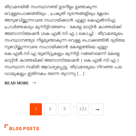
തീവ്രമഴയിൽ സംസ്ഥാനത്ത് ഉടനീളം ഉണ്ടാകുന്ന
വെള്ളപൊക്കത്തിലും , പ്രകൃതി ദുരന്തങ്ങളിലും ക്ലേശം
അനുഭവിയ്ക്കുന്നവരെ സഹായിക്കാൻ എല്ലാ കെഎൽസിഎ
പ്രവർത്തകരും മുന്നിട്ടിറങ്ങണം : കേരള ലാറ്റിൻ കാത്തലിക്ക്
അസോസിയേഷൻ (കെ.എൽ.സി.എ ) കൊച്ചി : തീവ്രമഴമൂലം
സംസ്ഥാനത്തുട നീളമുണ്ടാകുന്ന വെള്ള പൊക്കത്തിൽ ദുരിതമ
നുഭവിയ്ക്കുന്നവരെ സഹായിക്കാൻ കേരളത്തിലെ എല്ലാ
കെ.എൽ.സി.എ യൂണിറ്റുകളും മുന്നിട്ടി റങ്ങണമെന്ന് കേരള
ലാറ്റിൻ കാത്തലിക്ക് അസോസിയേഷൻ ( കെ.എൽ.സി.എ )
സംസ്ഥാന സമിതി ആവശ്യപ്പെട്ടു. തീവ്രമഴമൂലം നിറഞ്ഞ പല
ഡാമുകളും ഇതിനകം തന്നെ തുറന്നു […]
READ MORE
…
1
2
3
131
BLOG POSTS