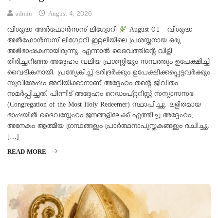
admin
August 4, 2026
വിശുദ്ധ അൽഫോൻസസ് ലിഗ്വോറി
August 01 വിശുദ്ധ
അൽഫോൻസസ് ലിഗ്വോറി ഇറ്റലിയിലെ പ്രശസ്തനായ ഒരു
അഭിഭാഷകനായിരുന്നു. എന്നാൽ ദൈവത്തിന്റെ വിളി
തിരിച്ചറിഞ്ഞ അദ്ദേഹം വലിയ പ്രശസ്തിയും സമ്പത്തും ഉപേക്ഷിച്ച്
വൈദികനായി. പ്രത്യേകിച്ച് ദരിദ്രർക്കും ഉപേക്ഷിക്കപ്പെട്ടവർക്കും
സുവിശേഷം അറിയിക്കാനാണ് അദ്ദേഹം തന്റെ ജീവിതം
സമർപ്പിച്ചത്. പിന്നീട് അദ്ദേഹം റെഡംപ്റ്ററിസ്റ്റ് സന്യാസസഭ
(Congregation of the Most Holy Redeemer) സ്ഥാപിച്ചു. ലളിതമായ
ഭാഷയിൽ ദൈവസ്നേഹം ജനങ്ങളിലേക്ക് എത്തിച്ച അദ്ദേഹം,
അനേകം ആത്മീയ ഗ്രന്ഥങ്ങളും പ്രാർത്ഥനാപുസ്തകങ്ങളും രചിച്ചു.
[…]
READ MORE