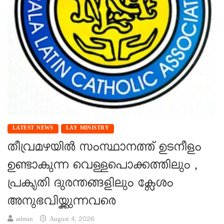
LATEST NEWS
LAY MINISTRY
തീവ്രമഴയിൽ സംസ്ഥാനത്ത് ഉടനീളം
ഉണ്ടാകുന്ന വെള്ളപൊക്കത്തിലും ,
പ്രകൃതി ദുരന്തങ്ങളിലും ക്ലേശം
അനുഭവിയ്ക്കുന്നവരെ
admin
August 4, 2026