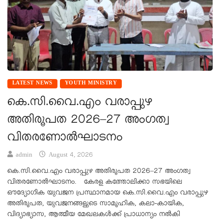
LATEST NEWS
YOUTH MINISTRY
കെ.സി.വൈ.എം വരാപ്പുഴ
അതിരൂപത 2026–27 അംഗത്വ
വിതരണോൽഘാടനം
admin
August 4, 2026
കെ.സി.വൈ.എം വരാപ്പുഴ അതിരൂപത 2026–27 അംഗത്വ
വിതരണോൽഘാടനം. കേരള കത്തോലിക്കാ സഭയിലെ
ഔദ്യോഗിക യുവജന പ്രസ്ഥാനമായ കെ.സി.വൈ.എം വരാപ്പുഴ
അതിരൂപത, യുവജനങ്ങളുടെ സാമൂഹിക, കലാ-കായിക,
വിദ്യാഭ്യാസ, ആത്മീയ മേഖലകൾക്ക് പ്രാധാന്യം നൽകി