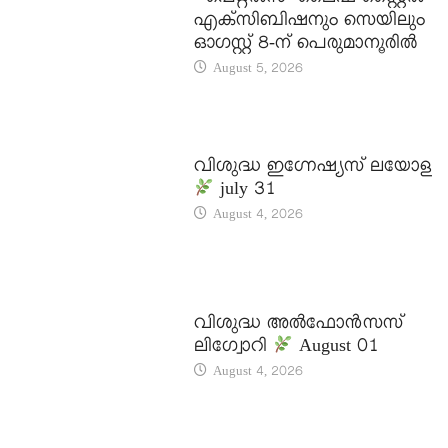
‘പെറ്റൽസ്’ ലൈഫ് സ്റ്റൈൽ
എക്സിബിഷനും സെയിലും
ഓഗസ്റ്റ് 8-ന് പെരുമാനൂരിൽ
August 5, 2026
DAILY SAINTS
വിശുദ്ധ ഇഗ്നേഷ്യസ് ലയോള
july 31
August 4, 2026
DAILY SAINTS
വിശുദ്ധ അൽഫോൻസസ്
ലിഗ്വോറി
August 01
August 4, 2026