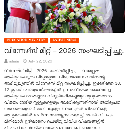
EDUCATION MINISTRY
LATEST NEWS
വിന്നേഴ്‌സ് മീറ്റ് – 2026 സംഘടിപ്പിച്ചു.
admin
July 22, 2026
വിന്നേഴ്‌സ് മീറ്റ് – 2026 സംഘടിപ്പിച്ചു. വരാപ്പുഴ
അതിരൂപതയുടെ വിദ്യാഭ്യാസ വിഭാഗമായ നവദർശന്റെ
ആഭിമുഖ്യത്തിൽ വിന്നേഴ്‌സ് മീറ്റ് സംഘടിപ്പിച്ചു. ഇക്കഴിഞ്ഞ 10,
12 ക്ലാസ് പൊതുപരീക്ഷകളിൽ ഉന്നതവിജയം കൈവരിച്ച
അതിരൂപതാംഗങ്ങളായ വിദ്യാർത്ഥികളെയും നൂറുശതമാനം
വിജയം നേടിയ സ്കൂളുകളെയും ആദരിക്കുന്നതിനായി അതിരൂപത
സഹായമെത്രാൻ ഡോ. ആൻ്റണി വാലുങ്കൽ പിതാവിന്റെ
അധ്യക്ഷതയിൽ ചേർന്ന സമ്മേളനം കൊച്ചി മേയർ വി. കെ.
മിനിമോൾ ഉദ്ഘാടനം ചെയ്തു.വിവിധ വിഷയങ്ങളിൽ
പി.എച്ച്.ഡി. നേടിയവരെയും ബിരുദ, ബിരുദാനന്തര