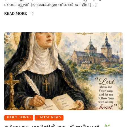
ഗാന്ധി സ്ക്വയർ (എറണാകുളം ദർബാർ ഹാളിന് […]
READ MORE
DAILY SAINTS
LATEST NEWS