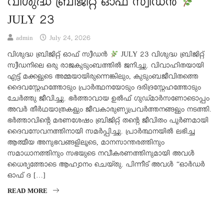
വിശുദ്ധ ബ്രിജിറ്റ് ഓഫ് സ്വീഡൻ
JULY 23
admin
July 24, 2026
വിശുദ്ധ ബ്രിജിറ്റ് ഓഫ് സ്വീഡൻ
JULY 23 വിശുദ്ധ ബ്രിജിറ്റ്
സ്വീഡനിലെ ഒരു രാജകുടുംബത്തിൽ ജനിച്ചു. വിവാഹിതയായി
എട്ട് മക്കളുടെ അമ്മയായിരുന്നെങ്കിലും, കുടുംബജീവിതത്തെ
ദൈവസ്നേഹത്തോടും പ്രാർത്ഥനയോടും ദരിദ്രസ്നേഹത്തോടും
ചേർത്തു ജീവിച്ചു. ഭർത്താവായ ഉൽഫ് ഗുഡ്മാർസണോടൊപ്പം
അവർ തീർഥയാത്രകളും ജീവകാരുണ്യപ്രവർത്തനങ്ങളും നടത്തി.
ഭർത്താവിന്റെ മരണശേഷം ബ്രിജിറ്റ് തന്റെ ജീവിതം പൂർണമായി
ദൈവസേവനത്തിനായി സമർപ്പിച്ചു. പ്രാർത്ഥനയിൽ ലഭിച്ച
ആത്മീയ അനുഭവങ്ങളിലൂടെ, മാനസാന്തരത്തിനും
സമാധാനത്തിനും സഭയുടെ നവീകരണത്തിനുമായി അവൾ
ധൈര്യത്തോടെ ആഹ്വാനം ചെയ്തു. പിന്നീട് അവൾ “ഓർഡർ
ഓഫ് ദ […]
READ MORE