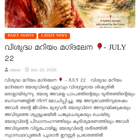
DAILY SAINTS
LATEST NEWS
വിശുദ്ധ മറിയം മഗ്‌ദലേന
- JULY
22
admin
July 22, 2026
വിശുദ്ധ മറിയം മഗ്‌ദലേന
– JULY 22 വിശുദ്ധ മറിയം
മഗ്‌ദലേന യേശുവിന്റെ ഏറ്റവും വിശ്വസ്തരായ ശിഷ്യരിൽ
ഒരാളായിരുന്നു. യേശു അവളെ പാപത്തിന്റെയും ദുരിതത്തിന്റെയും
ബന്ധനങ്ങളിൽ നിന്ന് മോചിപ്പിച്ചു. ആ അനുഭവത്തിനുശേഷം
അവൾ തന്റെ ജീവിതം മുഴുവൻ യേശുവിനെ അനുഗമിക്കുകയും
അവിടുത്തെ ശുശ്രൂഷയിൽ പങ്കുചേരുകയും ചെയ്തു.
യേശുവിന്റെ പീഡാസഹനത്തിലും കുരിശുമരണത്തിലും അവൾ
അവിടുത്തെ വിട്ടുപോയില്ല. യേശുവിന്റെ ശരീരത്തിൽ
സുഗന്ധദ്രവ്യങ്ങൾ പൂശാൻ ഈസ്റ്റർ പ്രഭാതത്തിൽ