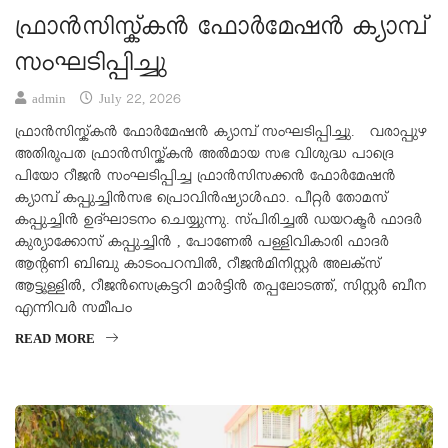
ഫ്രാൻസിസ്ക്കൻ ഫോർമേഷൻ ക്യാമ്പ്
സംഘടിപ്പിച്ചു
admin
July 22, 2026
ഫ്രാൻസിസ്ക്കൻ ഫോർമേഷൻ ക്യാമ്പ് സംഘടിപ്പിച്ചു. വരാപ്പുഴ
അതിരൂപത ഫ്രാൻസിസ്ക്കൻ അൽമായ സഭ വിശുദ്ധ പാദ്രെ
പിയോ റീജൻ സംഘടിപ്പിച്ച ഫ്രാൻസിസക്കൻ ഫോർമേഷൻ
ക്യാമ്പ് കപ്പുച്ചിൻസഭ പ്രൊവിൻഷ്യാൾഫാ. പീറ്റർ തോമസ്
കപ്പുച്ചിൻ ഉദ്ഘാടനം ചെയ്യുന്നു. സ്പിരിച്ചൽ ഡയറക്ടർ ഫാദർ
കുര്യാക്കോസ് കപ്പുച്ചിൻ , പോണേൽ പള്ളിവികാരി ഫാദർ
ആൻ്റണി ബിബു കാടംപറമ്പിൽ, റീജൻമിനിസ്റ്റർ അലക്സ്
ആട്ടൂള്ളിൽ, റീജൻസെക്രട്ടറി മാർട്ടിൻ തപ്പലോടത്ത്, സിസ്റ്റർ ബീന
എന്നിവർ സമീപം
READ MORE