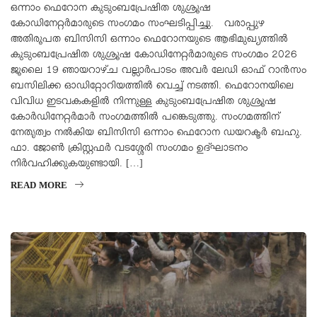
ഒന്നാം ഫെറോന കുടുംബപ്രേഷിത ശുശ്രൂഷ
കോഡിനേറ്റർമാരുടെ സംഗമം സംഘടിപ്പിച്ചു. വരാപ്പുഴ
അതിരൂപത ബിസിസി ഒന്നാം ഫെറോനയുടെ ആഭിമുഖ്യത്തിൽ
കുടുംബപ്രേഷിത ശുശ്രൂഷ കോഡിനേറ്റർമാരുടെ സംഗമം 2026
ജൂലൈ 19 ഞായറാഴ്ച വല്ലാർപാടം അവർ ലേഡി ഓഫ് റാൻസം
ബസിലിക്ക ഓഡിറ്റോറിയത്തിൽ വെച്ച് നടത്തി. ഫെറോനയിലെ
വിവിധ ഇടവകകളിൽ നിന്നുള്ള കുടുംബപ്രേഷിത ശുശ്രൂഷ
കോർഡിനേറ്റർമാർ സംഗമത്തിൽ പങ്കെടുത്തു. സംഗമത്തിന്
നേതൃത്വം നൽകിയ ബിസിസി ഒന്നാം ഫെറോന ഡയറക്ടർ ബഹു.
ഫാ. ജോൺ ക്രിസ്റ്റഫർ വടശ്ശേരി സംഗമം ഉദ്ഘാടനം
നിർവഹിക്കുകയുണ്ടായി. […]
READ MORE