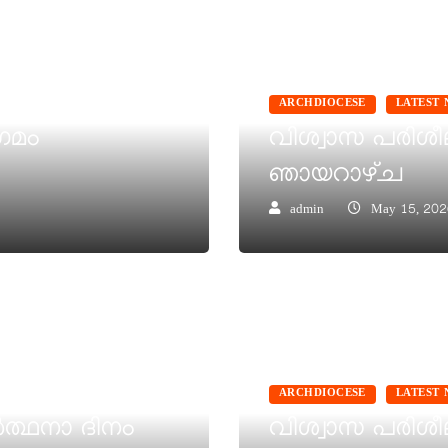
സി ഒന്നാം
രൂഷ
ARCHDIOCESE
LATEST 
ഗമം
വിശ്വാസ പരി
ഞായറാഴ്ച
admin
May 15, 202
ARCHDIOCESE
LATEST 
‍ത്ഥനാ ദിനം
വിശ്വാസ പരിശീ