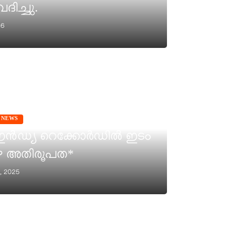
ിച്ചു.
26
 NEWS
് ഇൻഡ്യ റെക്കോർഡിൽ ഇടം
പുഴ അതിരൂപത*
, 2025