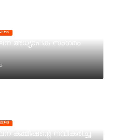
NEWS
ശീലന അധ്യാപക സംഗമം
6
NEWS
ലന കമ്മീഷന്റെ നവീകരിച്ച