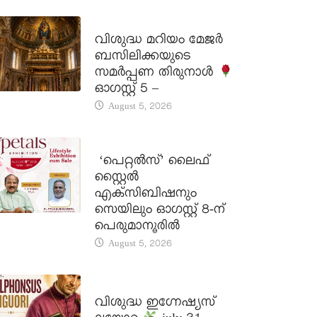
DAILY SAINTS
വിശുദ്ധ മറിയം മേജർ
ബസിലിക്കയുടെ
സമർപ്പണ തിരുനാൾ
ഓഗസ്റ്റ് 5 –
August 5, 2026
LATEST NEWS
‘പെറ്റൽസ്’ ലൈഫ്
സ്റ്റൈൽ
എക്സിബിഷനും
സെയിലും ഓഗസ്റ്റ് 8-ന്
പെരുമാനൂരിൽ
August 5, 2026
DAILY SAINTS
വിശുദ്ധ ഇഗ്നേഷ്യസ്