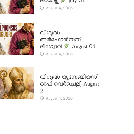
ലയോള
july 31
August 4, 2026
DAILY SAINTS
വിശുദ്ധ
അൽഫോൻസസ്
ലിഗ്വോറി
August 01
August 4, 2026
DAILY SAINTS
വിശുദ്ധ യൂസേബിയസ്
ഓഫ് വെർചെല്ലി August
2
August 4, 2026