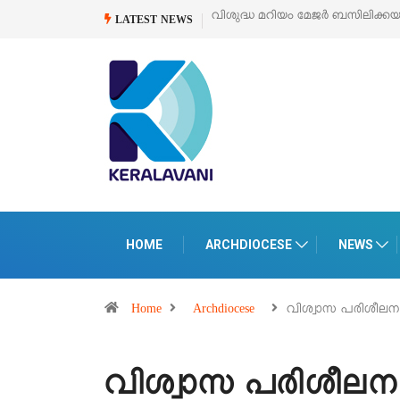
ക്കയുടെ സമർപ്പണ തിരുനാൾ
ഓഗസ്റ്റ് 5 –
‘പെറ്റൽസ്’ ലൈഫ് സ്റ്റൈൽ എക
LATEST NEWS
പെരുമാനൂരിൽ
HOME
ARCHDIOCESE
NEWS
Home
Archdiocese
വിശ്വാസ പരിശീല
വിശ്വാസ പരിശീല