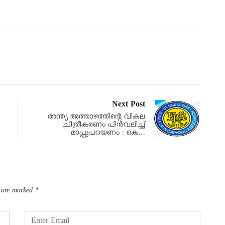
Next Post
അന്ത്യ അത്താഴത്തിൻ്റെ വികല
ചിത്രീകരണം പിൻവലിച്ച്
മാപ്പുപറയണം : കെ…
s are marked
*