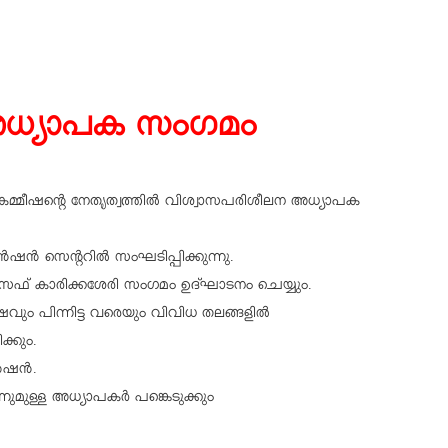
അധ്യാപക സംഗമം
കമ്മീഷൻ്റെ നേതൃത്വത്തിൽ വിശ്വാസപരിശീലന അധ്യാപക
 സെന്ററിൽ സംഘടിപ്പിക്കുന്നു.
സഫ് കാരിക്കശേരി സംഗമം ഉദ്ഘാടനം ചെയ്യും.
ും പിന്നിട്ട വരെയും വിവിധ തലങ്ങളിൽ
്കും.
ൻഷൻ.
ുമുള്ള അധ്യാപകർ പങ്കെടുക്കും