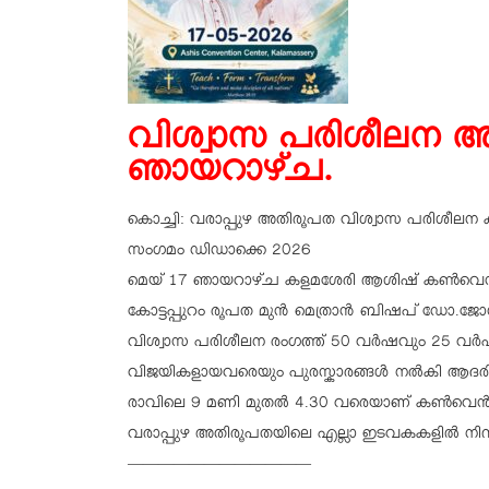
വിശ്വാസ പരിശീലന 
ഞായറാഴ്ച.
കൊച്ചി: വരാപ്പുഴ അതിരൂപത വിശ്വാസ പരിശീലന 
സംഗമം ഡിഡാക്കെ 2026
മെയ് 17 ഞായറാഴ്ച കളമശേരി ആശിഷ് കൺവെൻഷൻ
കോട്ടപ്പുറം രൂപത മുൻ മെത്രാൻ ബിഷപ് ഡോ.ജോ
വിശ്വാസ പരിശീലന രംഗത്ത് 50 വർഷവും 25 വർഷവ
വിജയികളായവരെയും പുരസ്കാരങ്ങൾ നൽകി ആദരിക
രാവിലെ 9 മണി മുതൽ 4.30 വരെയാണ് കൺവെ
വരാപ്പുഴ അതിരൂപതയിലെ എല്ലാ ഇടവകകളിൽ നിന്ന
————————————