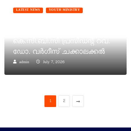
LATEST NEWS
YOUTH MINISTRY
യുവജനങ്ങൾ അഞ്ചാമത്തെ
സുവിശേഷമാകണം :
കെ.സി.ബി.സി പ്രസിഡന്റ്‌ റവ.
ഡോ. വർഗീസ് ചക്കാലക്കൽ
admin
July 7, 2026
1
2