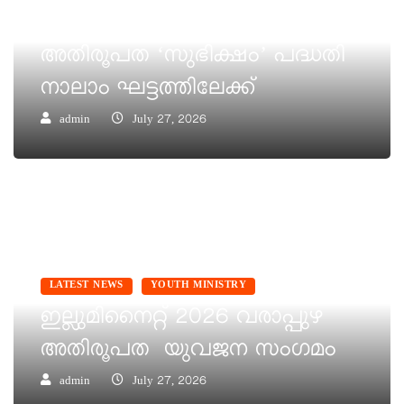
കെ.സി.വൈ.എം വരാപ്പുഴ
അതിരൂപത ‘സുഭിക്ഷം’ പദ്ധതി
നാലാം ഘട്ടത്തിലേക്ക്
admin
July 27, 2026
LATEST NEWS
YOUTH MINISTRY
ഇല്ലുമിനൈറ്റ് 2026 വരാപ്പുഴ
അതിരൂപത യുവജന സംഗമം
admin
July 27, 2026