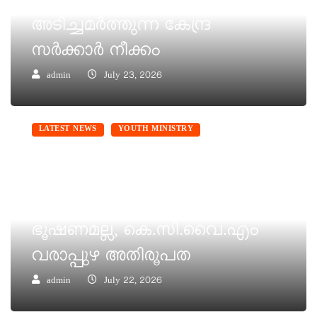
വിദ്യാർത്ഥി പ്രതിഷേധങ്ങളെ
അടിച്ചമർത്തുന്ന കേന്ദ്ര
സർക്കാർ നീക്കം
admin
July 23, 2026
LATEST NEWS
YOUTH MINISTRY
വിദ്യാർത്ഥികളോടുള്ള
നരനായാട്ട്
ജനാധിപത്യഭാരതത്തിന്
ഭൂഷണമല്ല, കെ.സി.വൈ.എം
വരാപ്പുഴ അതിരൂപത
admin
July 22, 2026