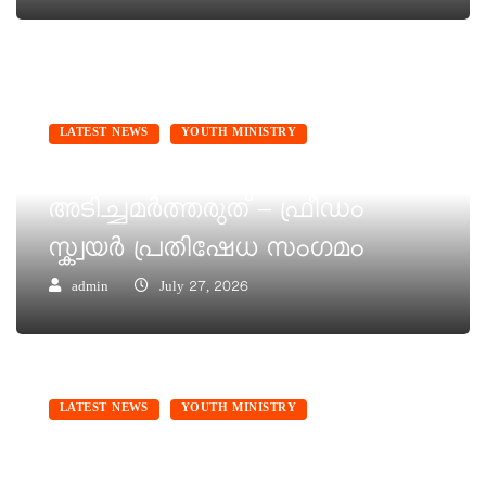
LATEST NEWS
YOUTH MINISTRY
വിദ്യാർത്ഥികളുടെ ശബ്ദത്തെ
അടിച്ചമർത്തരുത് – ഫ്രീഡം
സ്ക്വയർ പ്രതിഷേധ സംഗമം
admin
July 27, 2026
LATEST NEWS
YOUTH MINISTRY
നീറ്റ് ചോദ്യപേപ്പർ ചോർച്ച :