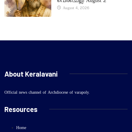
വെർചെല്ലി August 2
August 4, 2026
About Keralavani
Official news channel of Archdiocese of varapoly.
Resources
Home