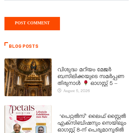
BLOG POSTS
DAILY SAINTS
വിശുദ്ധ മറിയം മേജർ
ബസിലിക്കയുടെ സമർപ്പണ
തിരുനാൾ
ഓഗസ്റ്റ് 5 –
August 5, 2026
LATEST NEWS
‘പെറ്റൽസ്’ ലൈഫ് സ്റ്റൈൽ
എക്സിബിഷനും സെയിലും
ഓഗസ്റ്റ് 8-ന് പെരുമാനൂരിൽ