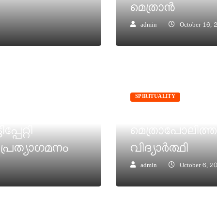
മെത്രാൻ
admin
October 16, 
SPIRITUALITY
ദൈവദാസൻ ജോസഫ്
േറ്റി
മെത്രാപോലിത്ത 
 പ്രത്യാഗമനം
വിദ്യാർത്ഥി
admin
October 6, 2