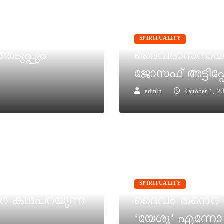
േറ്റി
SPIRITUALITY
െടുപ്പും
ദൈവദാസനായ അഭ
ജോസഫ് അട്ടിപ്പേറ
admin
October 1, 2
SPIRITUALITY
റെ കഥപറയുന്ന
ദൈവം തൻെറ പുത
‘യേശു’ എന്ന