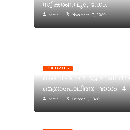
സ്വീകരണവും, ഡോ.
admin
November 17, 2020
SPIRITUALITY
ദൈവദാസൻ ജോസഫ് അട്ടിപ്പ
മെത്രാപോലിത്ത -ഭാഗം -4,
admin
October 9, 2020