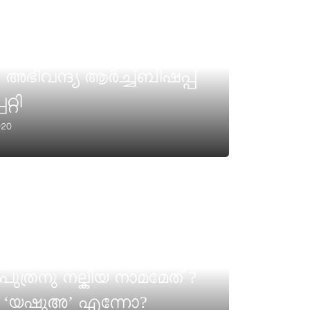
ിവന്ദ്യ ആർച്ച്ബിഷപ്പ്
്റി
020
്രനു നല്കിയ നാമമേത് ?
ോ ‘യഷുഅ’ എന്നോ?