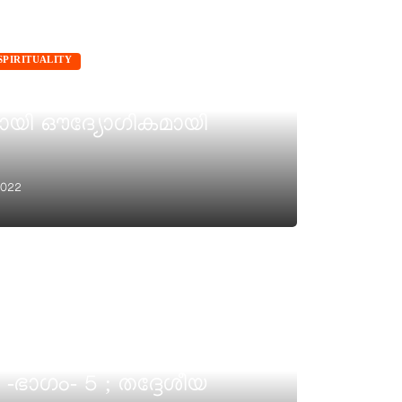
SPIRITUALITY
നിയസിനെ
യി ഔദ്യോഗികമായി
2022
 അട്ടിപ്പേറ്റി
-ഭാഗം- 5 ; തദ്ദേശീയ