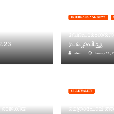
INTERNATIONAL NEWS
വിശുദ്ധ ഐറേ
വേദപാരംഗതനാ
.23
പ്രഖ്യാപിച്ചു
admin
January 25, 
SPIRITUALITY
േറ്റി
ദൈവദാസൻ ജോസഫ്
7 രാജകീയ
മെത്രാപോലിത്ത 