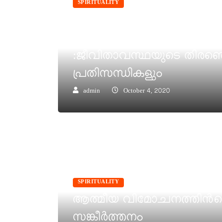
SPIRITUALITY
ദൈവദാസൻ ജോസഫ് അട്ടിപ്പ
മെത്രാപോലിത്ത ഭാഗം- 2
:ജീവിതാവസ്ഥയുടെ തിരഞ്ഞ
പ്രതിസന്ധികളും
admin
October 4, 2020
SPIRITUALITY
ആത്മീയ വിമോചനത്തിന്‍
സങ്കീര്‍ത്തനം