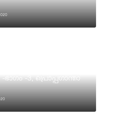
2020
 അട്ടിപ്പേറ്റി
-ഭാഗം -3, പ്രൊപ്പഗാന്താ
020