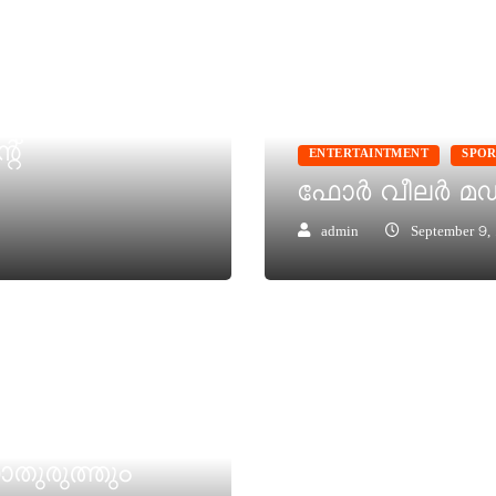
റ്
ENTERTAINTMENT
SPOR
ഫോർ വീലർ മഡ്
admin
September 9,
തുരുത്തും