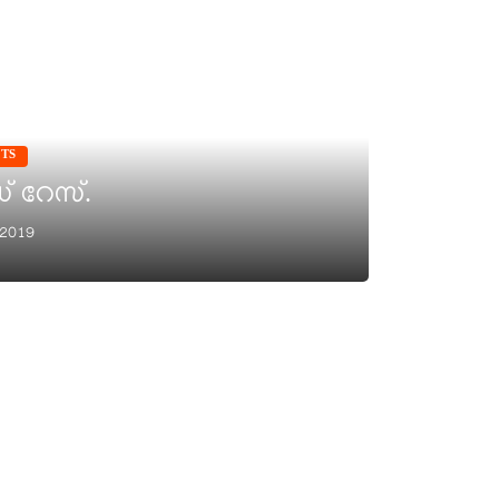
TS
 റേസ്.
 2019