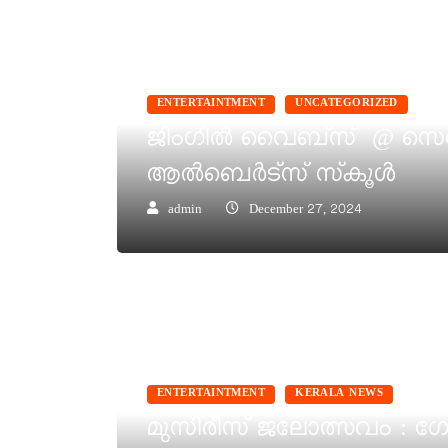
ENTERTAINTMENT
UNCATEGORIZED
ജിംഗിൽ വൈബ്‌സ് @ സെന്
ആൽബെർട്സ് സ്‌കൂൾ
admin
December 27, 2024
ENTERTAINTMENT
KERALA NEWS
മുസിരീസ് ജലോത്സവം : ഗോ