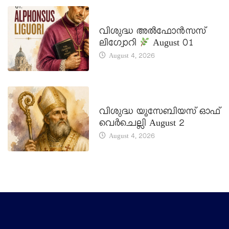
DAILY SAINTS
വിശുദ്ധ അൽഫോൻസസ്
ലിഗ്വോറി
August 01
August 4, 2026
DAILY SAINTS
വിശുദ്ധ യൂസേബിയസ് ഓഫ്
വെർചെല്ലി August 2
August 4, 2026