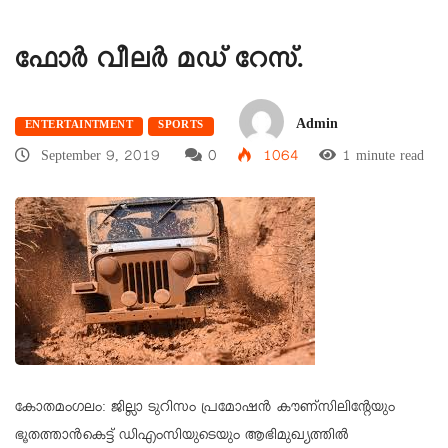
ഫോർ വീലർ മഡ് റേസ്.
Admin
ENTERTAINTMENT
SPORTS
September 9, 2019
0
1064
1 minute read
കോതമംഗലം: ജില്ലാ ടുറിസം പ്രമോഷൻ കൗണ്സിലിന്റേയും
ഭൂതത്താൻകെട്ട് ഡിഎംസിയുടെയും ആഭിമുഖ്യത്തിൽ