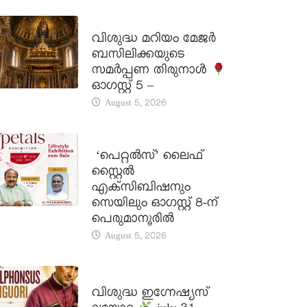
DAILY SAINTS
വിശുദ്ധ മറിയം മേജർ
ബസിലിക്കയുടെ
സമർപ്പണ തിരുനാൾ
ഓഗസ്റ്റ് 5 –
August 5, 2026
LATEST NEWS
‘പെറ്റൽസ്’ ലൈഫ്
സ്റ്റൈൽ
എക്സിബിഷനും
സെയിലും ഓഗസ്റ്റ് 8-ന്
പെരുമാനൂരിൽ
August 5, 2026
DAILY SAINTS
വിശുദ്ധ ഇഗ്നേഷ്യസ്