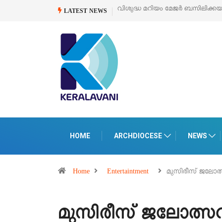
ശുദ്ധ മറിയം മേജർ ബസിലിക്കയുടെ സമർപ്പണ തിരുനാൾ
ഓഗസ്റ്റ് 5 –
‘പെ
LATEST NEWS
പെ
HOME
ARCHDIOCESE
NEWS
Home
Entertaintment
മുസിരീസ് ജലോത
മുസിരീസ് ജലോത്സവ