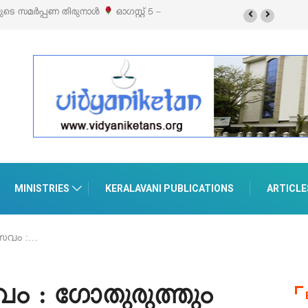
റ്റൽസ്’ ലൈഫ് സ്റ്റൈൽ എക്സിബിഷനും സെയിലും ഓഗസ്റ്റ് 8-ന്
രുമാനൂരിൽ
MINISTRIES
KERALAVANI PUBLICATIONS
ARTICLE
്സവം :…
ം : ഗോതുരുത്തും