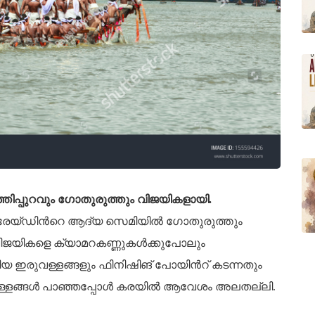
തിപ്പുറവും ഗോതുരുത്തും വിജയികളായി.
്രേയ്‌ഡിൻറെ ആദ്യ സെമിയിൽ ഗോതുരുത്തും
 വിജയികളെ ക്യാമറകണ്ണുകൾക്കുപോലും
േറിയ ഇരുവള്ളങ്ങളും ഫിനിഷിങ് പോയിൻറ് കടന്നതും
ൽ വള്ളങ്ങൾ പാഞ്ഞപ്പോൾ കരയിൽ ആവേശം അലതല്ലി.