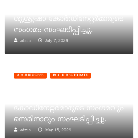
ഒന്നാം ഫെറോന അൽമായ
ശുശ്രൂഷാ കോർഡിനേറ്റർമാരുടെ
സംഗമം സംഘടിപ്പിച്ചു.
admin
July 7, 2026
ARCHDIOCESE
BCC DIRECTORATE
BCC നാലാം ഫൊറോന
കുടുംബ ശുശ്രൂഷ
കോഡിനേറ്റർമാരുടെ സംഗമവും
സെമിനാറും സംഘടിപ്പിച്ചു.
admin
May 15, 2026