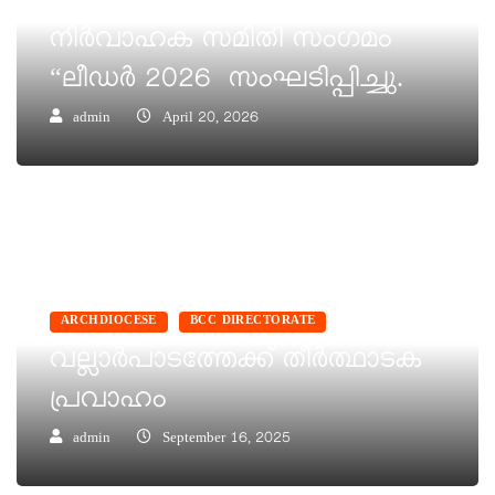
കുടുംബയൂണിറ്റ് കേന്ദ്ര
നിർവാഹക സമിതി സംഗമം
“ലീഡർ 2026 സംഘടിപ്പിച്ചു.
admin
April 20, 2026
ARCHDIOCESE
BCC DIRECTORATE
വല്ലാർപാടത്തേക്ക് തീർത്ഥാടക
പ്രവാഹം
admin
September 16, 2025