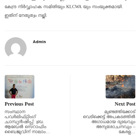
കേന്ദ്ര നിര്‍വ്വാഹക സമിതിയും KLCWA യും സംയുക്തമായി.
ഇതിന് നേതൃത്വം നല്കി.
Admin
Previous Post
Next Post
സംസ്ഥാന
മുണ്ടത്തിക്കോട്
പവര്‍ലിഫ്റ്റിംഗ്
വെടിക്കെട്ട് അപകടത്തിൽ
ചാമ്പ്യന്‍ഷിപ്പ്: ബ്ര.
അഗാധമായ ദുഃഖവും
ആബേല്‍ സെറാഫിം
അനുശോചനവും –
ബൈജുവിന് നാലാം…
കേരള…