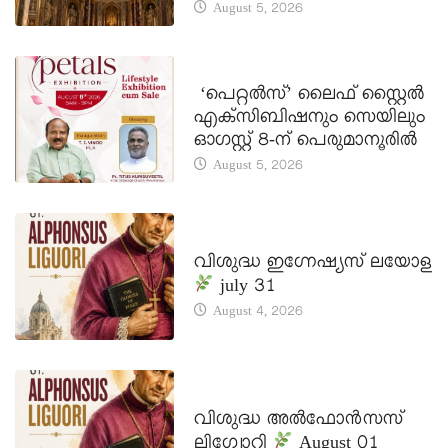
August 5, 2026
LATEST NEWS
‘പെറ്റൽസ്’ ലൈഫ് സ്റ്റൈൽ
എക്സിബിഷനും സെയിലും
ഓഗസ്റ്റ് 8-ന് പെരുമാനൂരിൽ
August 5, 2026
DAILY SAINTS
വിശുദ്ധ ഇഗ്നേഷ്യസ് ലയോള
july 31
August 4, 2026
DAILY SAINTS
വിശുദ്ധ അൽഫോൻസസ്
ലിഗ്വോറി
August 01