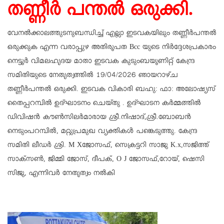
തണ്ണീര്‍ പന്തല്‍ ഒരുക്കി.
വേനല്‍ക്കാലത്തുടനുബന്ധിച്ച് എല്ലാ ഇടവകയിലും തണ്ണീര്‍പന്തല്‍
ഒരുക്കുക എന്ന വരാപ്പുഴ അതിരൂപത Bcc യുടെ നിര്‍ദ്ദേശപ്രകാരം
നെട്ടൂര്‍ വിമലഹൃദയ മാതാ ഇടവക കുടുംബയൂണിറ്റ് കേന്ദ്ര
സമിതിയുടെ നേതൃത്വത്തില്‍ 19/04/2026 ഞായറാഴ്ച
തണ്ണീര്‍പന്തല്‍ ഒരുക്കി. ഇടവക വികാരി ബഹു: ഫാ: അലോഷ്യസ്
തൈപ്പറമ്പില്‍ ഉദ്ഘാടനം ചെയ്തു . ഉദ്ഘാടന കര്‍മ്മത്തില്‍
ഡിവിഷന്‍ കൗണ്‍സിലര്‍മാരായ ശ്രീ.നിഷാദ്,ശ്രീ.ബോബന്‍
നെടുംപറമ്പില്‍, മറ്റുപ്രമുഖ വ്യക്തികള്‍ പങ്കെടുത്തു. കേന്ദ്ര
സമിതി ലീഡര്‍ ശ്രി. M Xജോസഫ്, സെക്രട്ടറി സാജു K.x,സജിത്ത്
സാക്‌സണ്‍, ജിമ്മി ജോസ്, ദീപക്, O J ജോസഫ്,റോയ്, ഷെസി
സിജു, എന്നിവര്‍ നേതൃത്വം നല്‍കി