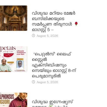
DAILY SAINTS
വിശുദ്ധ മറിയം മേജർ
ബസിലിക്കയുടെ
സമർപ്പണ തിരുനാൾ
ഓഗസ്റ്റ് 5 –
August 5, 2026
LATEST NEWS
‘പെറ്റൽസ്’ ലൈഫ്
സ്റ്റൈൽ
എക്സിബിഷനും
സെയിലും ഓഗസ്റ്റ് 8-ന്
പെരുമാനൂരിൽ
August 5, 2026
DAILY SAINTS
വിശുദ്ധ ഇഗ്നേഷ്യസ്