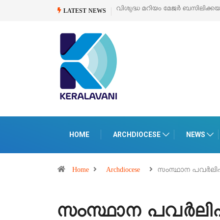
ർ ബസിലിക്കയുടെ സമർപ്പണ തിരുനാൾ
ഓഗസ്റ്റ് 5 –
‘പെറ്റൽസ്’ ലൈഫ് സ്
LATEST NEWS
പെരുമാനൂരിൽ
HOME
ARCHDIOCESE
NEWS
Home
Archdiocese
സംസ്ഥാന പവര്‍ലിഫ്റ്
സംസ്ഥാന പവര്‍ലിഫ്റ്