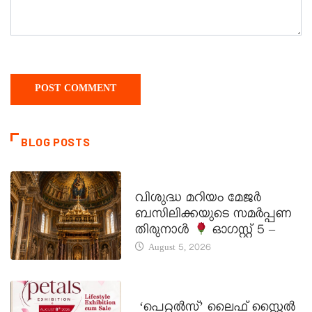
BLOG POSTS
DAILY SAINTS
വിശുദ്ധ മറിയം മേജർ
ബസിലിക്കയുടെ സമർപ്പണ
തിരുനാൾ
ഓഗസ്റ്റ് 5 –
August 5, 2026
LATEST NEWS
‘പെറ്റൽസ്’ ലൈഫ് സ്റ്റൈൽ