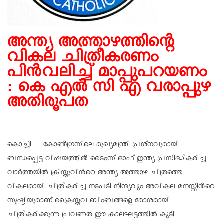
അന്ത്യ അത്താഴത്തിൻ്റെ
വികല ചിത്രീകരണം
പിൻവലിച്ച് മാപ്പുപറയണം
: കെ എൽ സി എ വരാപ്പുഴ
അതിരൂപത
കൊച്ചി : കോൺഗ്രസിലെ മുഖ്യമന്ത്രി പ്രശ്നവുമായി
ബന്ധപ്പെട്ട വിഷയത്തിൽ ടൈംസ് ഓഫ് ഇന്ത്യ പ്രസിദ്ധീകരിച്ച
വാർത്തയിൽ ക്രിസ്തുവിൻറെ അന്ത്യ അത്താഴ ചിത്രത്തെ
വികലമായി ചിത്രീകരിച്ച നടപടി നിന്ദ്യവും അവികല മനസ്സിൻറെ
സൃഷ്ടിയുമാണ്.ക്രൈസ്തവ ബിംബങ്ങളെ മോശമായി
ചിത്രീകരിക്കുന്ന പ്രവണത ഈ കാലഘട്ടത്തിൽ കൂടി