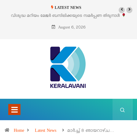
LATEST NEWS
ൾ
‘പെറ്റൽസ്’ ലൈഫ് സ്റ്റൈൽ എക്സിബിഷനും സെയിലും ഓഗസ്റ്റ് 8-ന
പെരുമാനൂരിൽ
August 6, 2026
Home
Latest News
മാര്‍ച്ച് 8 ഞായറാഴ്ച…