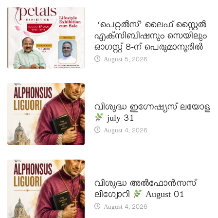
LATEST NEWS
‘പെറ്റൽസ്’ ലൈഫ് സ്റ്റൈൽ
എക്സിബിഷനും സെയിലും
ഓഗസ്റ്റ് 8-ന് പെരുമാനൂരിൽ
August 5, 2026
DAILY SAINTS
വിശുദ്ധ ഇഗ്നേഷ്യസ് ലയോള
july 31
August 4, 2026
DAILY SAINTS
വിശുദ്ധ അൽഫോൻസസ്
ലിഗ്വോറി
August 01
August 4, 2026