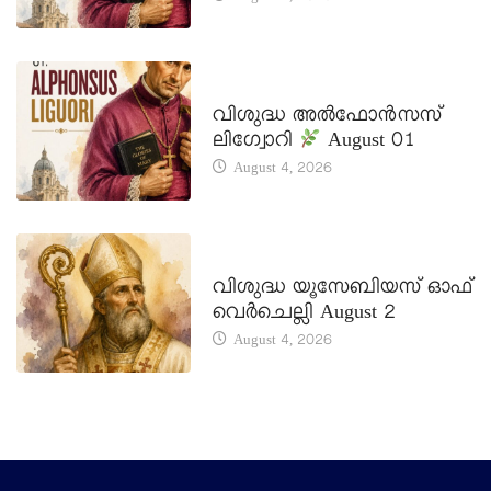
DAILY SAINTS
വിശുദ്ധ അൽഫോൻസസ്
ലിഗ്വോറി
August 01
August 4, 2026
DAILY SAINTS
വിശുദ്ധ യൂസേബിയസ് ഓഫ്
വെർചെല്ലി August 2
August 4, 2026