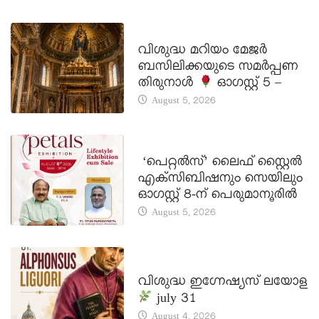
DAILY SAINTS
വിശുദ്ധ മറിയം മേജർ
ബസിലിക്കയുടെ സമർപ്പണ
തിരുനാൾ
ഓഗസ്റ്റ് 5 –
August 5, 2026
LATEST NEWS
‘പെറ്റൽസ്’ ലൈഫ് സ്റ്റൈൽ
എക്സിബിഷനും സെയിലും
ഓഗസ്റ്റ് 8-ന് പെരുമാനൂരിൽ
August 5, 2026
DAILY SAINTS
വിശുദ്ധ ഇഗ്നേഷ്യസ് ലയോള
july 31
August 4, 2026