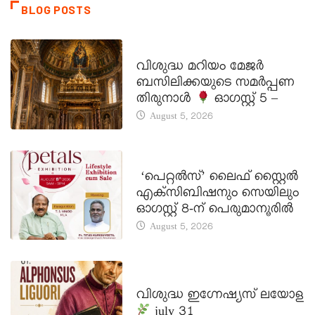
BLOG POSTS
DAILY SAINTS
വിശുദ്ധ മറിയം മേജർ
ബസിലിക്കയുടെ സമർപ്പണ
തിരുനാൾ
ഓഗസ്റ്റ് 5 –
August 5, 2026
LATEST NEWS
‘പെറ്റൽസ്’ ലൈഫ് സ്റ്റൈൽ
എക്സിബിഷനും സെയിലും
ഓഗസ്റ്റ് 8-ന് പെരുമാനൂരിൽ
August 5, 2026
DAILY SAINTS
വിശുദ്ധ ഇഗ്നേഷ്യസ് ലയോള
july 31