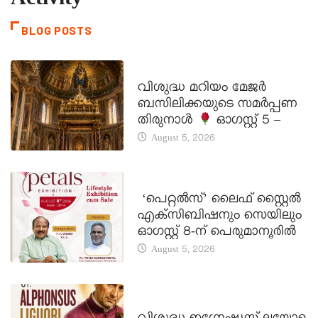
Activity
BLOG POSTS
DAILY SAINTS
വിശുദ്ധ മറിയം മേജർ
ബസിലിക്കയുടെ സമർപ്പണ
തിരുനാൾ
ഓഗസ്റ്റ് 5 –
August 5, 2026
LATEST NEWS
‘പെറ്റൽസ്’ ലൈഫ് സ്റ്റൈൽ
എക്സിബിഷനും സെയിലും
ഓഗസ്റ്റ് 8-ന് പെരുമാനൂരിൽ
August 5, 2026
DAILY SAINTS