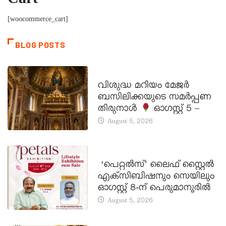
Cart
[woocommerce_cart]
BLOG POSTS
DAILY SAINTS
വിശുദ്ധ മറിയം മേജർ
ബസിലിക്കയുടെ സമർപ്പണ
തിരുനാൾ
ഓഗസ്റ്റ് 5 –
August 5, 2026
LATEST NEWS
‘പെറ്റൽസ്’ ലൈഫ് സ്റ്റൈൽ
എക്സിബിഷനും സെയിലും
ഓഗസ്റ്റ് 8-ന് പെരുമാനൂരിൽ
August 5, 2026