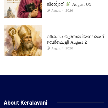
ലിഗ്വോറി
August 01
August 4, 2026
DAILY SAINTS
വിശുദ്ധ യൂസേബിയസ് ഓഫ്
വെർചെല്ലി August 2
August 4, 2026
About Keralavani