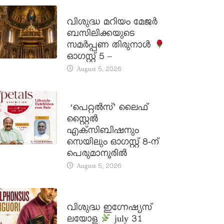
DAILY SAINTS
വിശുദ്ധ മറിയം മേജർ
ബസിലിക്കയുടെ
സമർപ്പണ തിരുനാൾ
ഓഗസ്റ്റ് 5 –
August 5, 2026
LATEST NEWS
‘പെറ്റൽസ്’ ലൈഫ്
സ്റ്റൈൽ
എക്സിബിഷനും
സെയിലും ഓഗസ്റ്റ് 8-ന്
പെരുമാനൂരിൽ
August 5, 2026
DAILY SAINTS
വിശുദ്ധ ഇഗ്നേഷ്യസ്
ലയോള
july 31