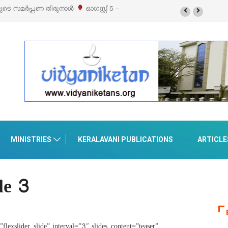
യുടെ സമർപ്പണ തിരുനാൾ
ഓഗസ്റ്റ് 5 –
MINISTRIES
KERALAVANI PUBLICATIONS
ARTICLE
le 3
lexslider_slide” interval=”3″ slides_content=”teaser”