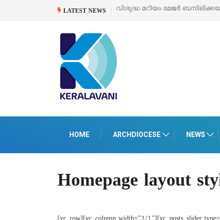
വിശുദ്ധ മറിയം മേജർ ബസിലിക്ക
LATEST NEWS
HOME
ARCHDIOCESE
NEWS
Homepage layout sty
[vc_row][vc_column width=”1/1″][vc_posts_slider type=”f