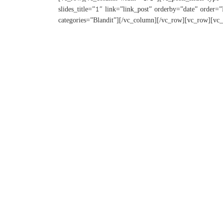
slides_title=”1″ link=”link_post” orderby=”date” ord
categories=”Blandit”][/vc_column][/vc_row][vc_row][v