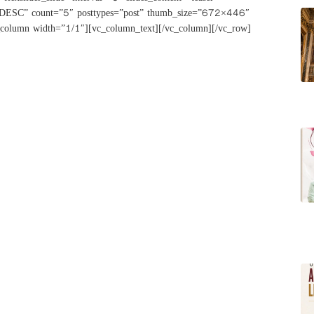
er=”DESC” count=”5″ posttypes=”post” thumb_size=”672×446″
c_column width=”1/1″][vc_column_text][/vc_column][/vc_row]