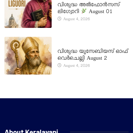
വിശുദ്ധ അൽഫോൻസസ്
ലിഗ്വോറി
August 01
August 4, 2026
DAILY SAINTS
വിശുദ്ധ യൂസേബിയസ് ഓഫ്
വെർചെല്ലി August 2
August 4, 2026
About Keralavani