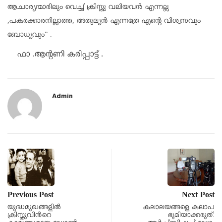
ആചാര്യന്മാരിലും വെച്ച് ക്രിസ്തു വലിയവൻ എന്നല്ല
,പകരക്കാരനില്ലാത്ത, അതുല്യൻ എന്നത്രേ എന്റെ വിശ്വസവും
ബോധ്യവും” .
ഫാ .ആൻ്റണി കരിപ്പാട്ട് .
Admin
Previous Post
Next Post
യുദ്ധമുഖങ്ങളില്‍
കലാലയങ്ങളെ കലാപ
ക്രിസ്തുവിന്‍റെ
ഭൂമിയാക്കരുത്: