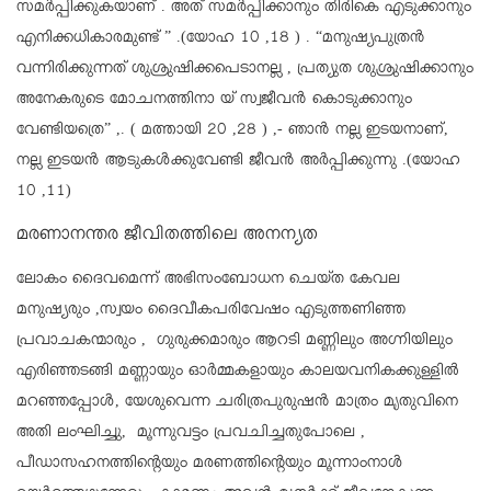
സമർപ്പിക്കുകയാണ് . അത് സമർപ്പിക്കാനും തിരികെ എടുക്കാനും
എനിക്കധികാരമുണ്ട് ” .(യോഹ 10 ,18 ) . “മനുഷ്യപുത്രൻ
വന്നിരിക്കുന്നത് ശുശ്രുഷിക്കപെടാനല്ല , പ്രത്യുത ശുശ്രുഷിക്കാനും
അനേകരുടെ മോചനത്തിനാ യ് സ്വജീവൻ കൊടുക്കാനും
വേണ്ടിയത്രെ” ,. ( മത്തായി 20 ,28 ) ,- ഞാൻ നല്ല ഇടയനാണ്,
നല്ല ഇടയൻ ആടുകൾക്കുവേണ്ടി ജീവൻ അർപ്പിക്കുന്നു .(യോഹ
10 ,11)
മരണാനന്തര ജീവിതത്തിലെ അനന്യത
ലോകം ദൈവമെന്ന് അഭിസംബോധന ചെയ്ത കേവല
മനുഷ്യരും ,സ്വയം ദൈവീകപരിവേഷം എടുത്തണിഞ്ഞ
പ്രവാചകന്മാരും , ഗുരുക്കമാരും ആറടി മണ്ണിലും അഗ്നിയിലും
എരിഞ്ഞടങ്ങി മണ്ണായും ഓർമ്മകളായും കാലയവനികക്കുള്ളിൽ
മറഞ്ഞപ്പോൾ, യേശുവെന്ന ചരിത്രപുരുഷൻ മാത്രം മൃതുവിനെ
അതി ലംഘിച്ചു, മൂന്നുവട്ടം പ്രവചിച്ചതുപോലെ ,
പീഡാസഹനത്തിന്റെയും മരണത്തിന്റെയും മൂന്നാംനാൾ