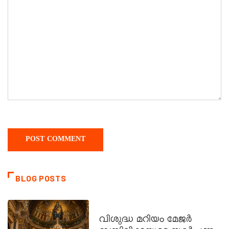
BLOG POSTS
DAILY SAINTS
വിശുദ്ധ മറിയം മേജർ