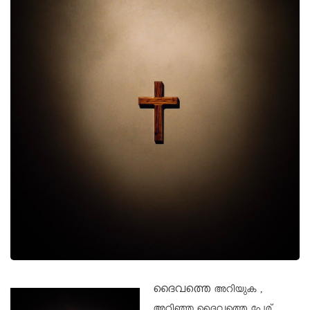
ദൈവത്തെ
അറിയുക ,