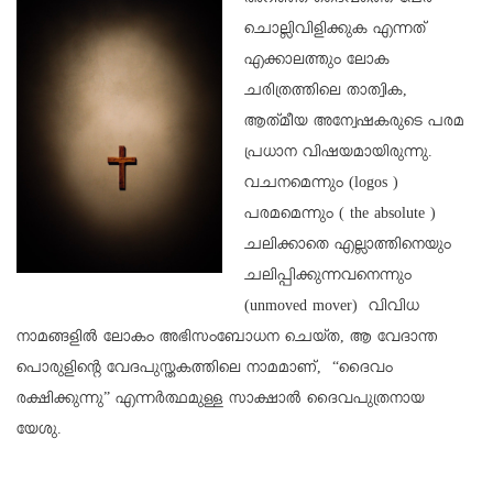
അറിഞ്ഞ ദൈവത്തെ പേര്
ചൊല്ലിവിളിക്കുക എന്നത്
എക്കാലത്തും ലോക
ചരിത്രത്തിലെ താത്വിക,
ആത്‌മീയ അന്വേഷകരുടെ പരമ
പ്രധാന വിഷയമായിരുന്നു.
വചനമെന്നും (logos )
പരമമെന്നും ( the absolute )
ചലിക്കാതെ എല്ലാത്തിനെയും
ചലിപ്പിക്കുന്നവനെന്നും
(unmoved mover) വിവിധ
നാമങ്ങളിൽ ലോകം അഭിസംബോധന ചെയ്ത, ആ വേദാന്ത
പൊരുളിന്റെ വേദപുസ്തകത്തിലെ നാമമാണ്, “ദൈവം
രക്ഷിക്കുന്നു” എന്നർത്ഥമുള്ള സാക്ഷാൽ ദൈവപുത്രനായ
യേശു.