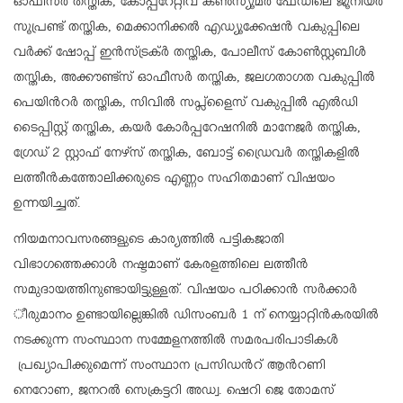
ഓഫീസര്‍ തസ്തിക, കോപ്പറേറ്റീവ് കണ്‍സ്യൂമര്‍ ഫേഡിലെ ജൂനിയര്‍
സൂപ്രണ്ട് തസ്തിക, മെക്കാനിക്കല്‍ എഡ്യൂക്കേഷന്‍ വകുപ്പിലെ
വര്‍ക്ക് ഷോപ്പ് ഇന്‍സ്ട്രക്ര്‍ തസ്തിക, പോലീസ് കോണ്‍സ്റ്റബിള്‍
തസ്തിക, അക്കൗണ്ട്സ് ഓഫീസര്‍ തസ്തിക, ജലഗതാഗത വകുപ്പില്‍
പെയിന്‍റര്‍ തസ്തിക, സിവില്‍ സപ്ല്ളൈസ് വകുപ്പില്‍ എല്‍ഡി
ടൈപ്പിസ്റ്റ് തസ്തിക, കയര്‍ കോര്‍പ്പറേഷനില്‍ മാനേജര്‍ തസ്തിക,
ഗ്രേഡ് 2 സ്റ്റാഫ് നേഴ്സ് തസ്തിക, ബോട്ട് ഡ്രൈവര്‍ തസ്തികളില്‍
ലത്തീന്‍കത്തോലിക്കരുടെ എണ്ണം സഹിതമാണ് വിഷയം
ഉന്നയിച്ചത്.
നിയമനാവസരങ്ങളുടെ കാര്യത്തില്‍ പട്ടികജാതി
വിഭാഗത്തെക്കാള്‍ നഷ്ടമാണ് കേരളത്തിലെ ലത്തീന്‍
സമുദായത്തിനുണ്ടായിട്ടുള്ളത്. വിഷയം പഠിക്കാന്‍ സര്‍ക്കാര്‍
ീരുമാനം ഉണ്ടായില്ലെങ്കില്‍ ഡിസംബര്‍ 1 ന് നെയ്യാറ്റിന്‍കരയില്‍
നടക്കുന്ന സംസ്ഥാന സമ്മേളനത്തില്‍ സമരപരിപാടികള്‍
പ്രഖ്യാപിക്കുമെന്ന് സംസ്ഥാന പ്രസിഡന്‍റ് ആന്‍റണി
നെറോണ, ജനറല്‍ സെക്രട്ടറി അഡ്വ. ഷെറി ജെ തോമസ്