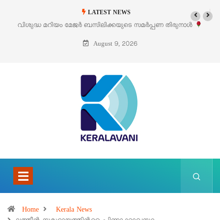
LATEST NEWS
‘പെറ്റൽസ്’ ലൈഫ് സ്റ്റൈൽ എക്സിബിഷനും സെയിലും ഓഗസ്റ്റ് 8-ന്
പെരുമാനൂരിൽ
August 9, 2026
Home
Kerala News