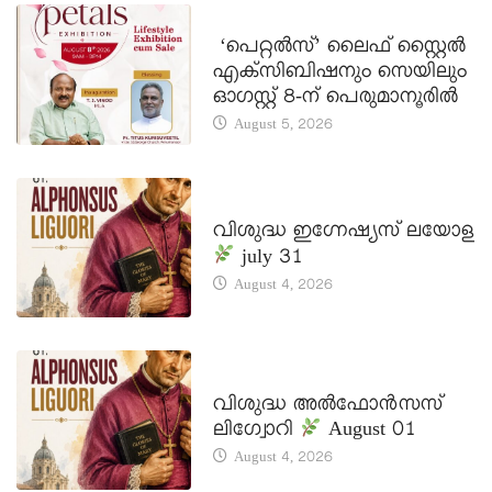
LATEST NEWS
‘പെറ്റൽസ്’ ലൈഫ് സ്റ്റൈൽ
എക്സിബിഷനും സെയിലും
ഓഗസ്റ്റ് 8-ന് പെരുമാനൂരിൽ
August 5, 2026
DAILY SAINTS
വിശുദ്ധ ഇഗ്നേഷ്യസ് ലയോള
july 31
August 4, 2026
DAILY SAINTS
വിശുദ്ധ അൽഫോൻസസ്
ലിഗ്വോറി
August 01
August 4, 2026