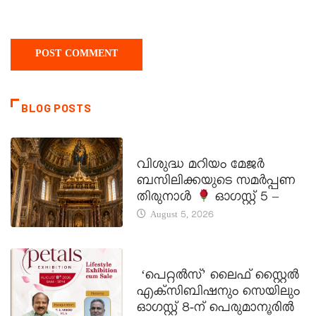
BLOG POSTS
DAILY SAINTS
വിശുദ്ധ മറിയം മേജർ
ബസിലിക്കയുടെ സമർപ്പണ
തിരുനാൾ
ഓഗസ്റ്റ് 5 –
August 5, 2026
LATEST NEWS
‘പെറ്റൽസ്’ ലൈഫ് സ്റ്റൈൽ
എക്സിബിഷനും സെയിലും
ഓഗസ്റ്റ് 8-ന് പെരുമാനൂരിൽ