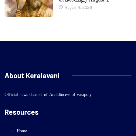
വെർചെല്ലി August 2
August 4, 2026
About Keralavani
Official news channel of Archdiocese of varapoly.
Resources
Home