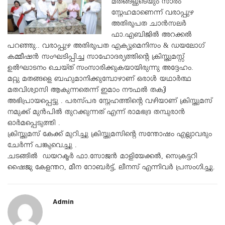
മതങ്ങളുടെയും സാരം
സ്നേഹമാണെന്ന് വരാപ്പുഴ
അതിരൂപത ചാൻസലർ
ഫാ.എബിജിൽ അറക്കൽ
പറഞ്ഞു.. വരാപ്പുഴ അതിരൂപത എക്യുമെനിസം & ഡയലോഗ്
കമ്മീഷൻ സംഘടിപ്പിച്ച സാഹോദര്യത്തിന്റെ ക്രിസ്തുമസ്സ്
ഉൽഘാടനം ചെയ്ത് സംസാരിക്കുകയായിരുന്നു അദ്ദേഹം.
മറ്റു മതങ്ങളെ ബഹുമാനിക്കുമ്പോഴാണ് ഒരാൾ യഥാർത്ഥ
മതവിശ്വാസി ആകുന്നതെന്ന് ഇമാം നൗഫൽ തക്വി
അഭിപ്രായപ്പെട്ടു . പരസ്പര സ്നേഹത്തിന്റെ വഴിയാണ് ക്രിസ്തുമസ്
നമുക്ക് മുൻപിൽ തുറക്കുന്നത് എന്ന് രാമഭദ്ര തമ്പുരാൻ
ഓർമപ്പെടുത്തി .
ക്രിസ്തുമസ് കേക്ക് മുറിച്ചു ക്രിസ്തുമസിന്റെ സന്തോഷം എല്ലാവരും
ചേർന്ന് പങ്കുവെച്ചു .
ചടങ്ങിൽ ഡയറക്ടർ ഫാ.സോജൻ മാളിയേക്കൽ, സെക്രട്ടറി
ഷൈജു കേളന്തറ, മീന റോബർട്ട്, ലീനസ് എന്നിവർ പ്രസംഗിച്ചു.
Admin