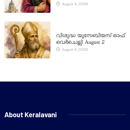
August 4, 2026
DAILY SAINTS
വിശുദ്ധ യൂസേബിയസ് ഓഫ്
വെർചെല്ലി August 2
August 4, 2026
About Keralavani