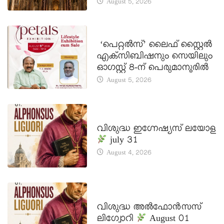
August 5, 2026
LATEST NEWS
‘പെറ്റൽസ്’ ലൈഫ് സ്റ്റൈൽ
എക്സിബിഷനും സെയിലും
ഓഗസ്റ്റ് 8-ന് പെരുമാനൂരിൽ
August 5, 2026
DAILY SAINTS
വിശുദ്ധ ഇഗ്നേഷ്യസ് ലയോള
july 31
August 4, 2026
DAILY SAINTS
വിശുദ്ധ അൽഫോൻസസ്
ലിഗ്വോറി
August 01