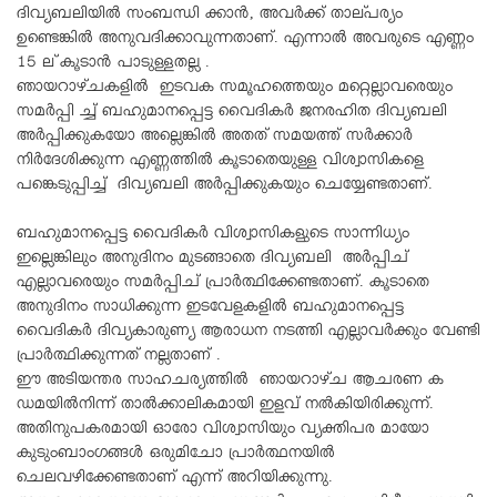
ദിവ്യബലിയിൽ സംബന്ധി ക്കാൻ, അവർക്ക് താല്പര്യം
ഉണ്ടെങ്കിൽ അനുവദിക്കാവുന്നതാണ്. എന്നാൽ അവരുടെ എണ്ണം
15 ല്‌ കൂടാൻ പാടുള്ളതല്ല .
ഞായറാഴ്ചകളിൽ ഇടവക സമൂഹത്തെയും മറ്റെല്ലാവരെയും
സമർപ്പി ച്ച് ബഹുമാനപ്പെട്ട വൈദികർ ജനരഹിത ദിവ്യബലി
അർപ്പിക്കുകയോ അല്ലെങ്കിൽ അതത് സമയത്ത് സർക്കാർ
നിർദേശിക്കുന്ന എണ്ണത്തിൽ കൂടാതെയുള്ള വിശ്വാസികളെ
പങ്കെടുപ്പിച്ച് ദിവ്യബലി അർപ്പിക്കുകയും ചെയ്യേണ്ടതാണ്.
ബഹുമാനപ്പെട്ട വൈദികർ വിശ്വാസികളുടെ സാന്നിധ്യം
ഇല്ലെങ്കിലും അനുദിനം മുടങ്ങാതെ ദിവ്യബലി അർപ്പിച്
എല്ലാവരെയും സമർപ്പിച് പ്രാർത്ഥിക്കേണ്ടതാണ്. കൂടാതെ
അനുദിനം സാധിക്കുന്ന ഇടവേളകളിൽ ബഹുമാനപ്പെട്ട
വൈദികർ ദിവ്യകാരുണ്യ ആരാധന നടത്തി എല്ലാവർക്കും വേണ്ടി
പ്രാർത്ഥിക്കുന്നത് നല്ലതാണ് .
ഈ അടിയന്തര സാഹചര്യത്തിൽ ഞായറാഴ്ച ആചരണ ക
ഡമയിൽനിന്ന് താൽക്കാലികമായി ഇളവ് നൽകിയിരിക്കുന്ന്.
അതിനുപകരമായി ഓരോ വിശ്വാസിയും വ്യക്തിപര മായോ
കുടുംബാംഗങ്ങൾ ഒരുമിചോ പ്രാർത്ഥനയിൽ
ചെലവഴിക്കേണ്ടതാണ് എന്ന് അറിയിക്കുന്നു.