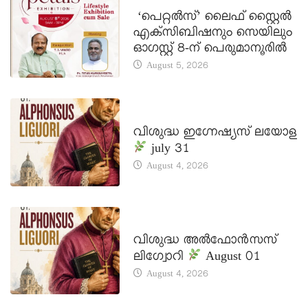
LATEST NEWS
‘പെറ്റൽസ്’ ലൈഫ് സ്റ്റൈൽ
എക്സിബിഷനും സെയിലും
ഓഗസ്റ്റ് 8-ന് പെരുമാനൂരിൽ
August 5, 2026
DAILY SAINTS
വിശുദ്ധ ഇഗ്നേഷ്യസ് ലയോള
july 31
August 4, 2026
DAILY SAINTS
വിശുദ്ധ അൽഫോൻസസ്
ലിഗ്വോറി
August 01
August 4, 2026