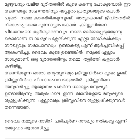
മുഴുവനും വലിയ ദുരിതത്തിൽ കൂടെ കടന്നു പോകുമ്പോൾ ഈ
വേദനക്കും സഹനത്തിനും അപ്പുറം പ്രത്യാശയുടെ പൊൻ
പുലരി നമ്മെ കാത്തിരിക്കുന്നുണ്ട്. അതുകൊണ്ട് ജീവിതത്തിൽ
നിരാശപ്പെടാതെ മുന്നോട്ടുപോകാൻ ക്രിസ്തുവിൻറെ
പീഡാസഹന കുരിശുമരണവും നമ്മെ ഓർമ്മപ്പെടുത്തുന്നു .
കൊറോണ ബാധമൂലം ക്ലേശിക്കുന്ന എല്ലാ രോഗികൾക്കും
സൗഖ്യവും സമാധാനവും ഉണ്ടാകട്ടെ എന്ന് ആർച്ച്ബിഷപ്പ്
ആശംസിച്ചു. ദൈവം കൂടെ ഉണ്ടെങ്കിൽ നമുക്ക് എല്ലാം
സാധ്യമാണ്. ഒരു ദുരന്തത്തിനും നമ്മെ തളർത്തി കളയാൻ
കഴിയില്ല.
വേദനിക്കുന്ന ഓരോ മനുഷ്യനിലും ക്രിസ്തുവിൻറെ മുഖം ഉണ്ട്.
ക്രിസ്തുവിൻറെ പീഡാസഹന യാത്രയിൽ ക്രിസ്തുവിനെ
അനുഗമിച്ചു, ആശ്വാസം പകർന്ന ധാരാളം മനുഷ്യർ
ഉണ്ടായിരുന്നു. അതുപോലെ ഇന്ന് രോഗികളായ മനുഷ്യരെ
ശുശ്രൂഷിക്കുന്ന എല്ലാവരും ക്രിസ്തുവിനെ ശുശ്രുഷിക്കുന്നവർ
തന്നെയാണ്.
ദൈവം നമ്മുടെ നാടിന് പരിപൂർണ സൗഖ്യം നൽകട്ടെ എന്ന്
അദ്ദേഹം ആശംസിച്ചു.