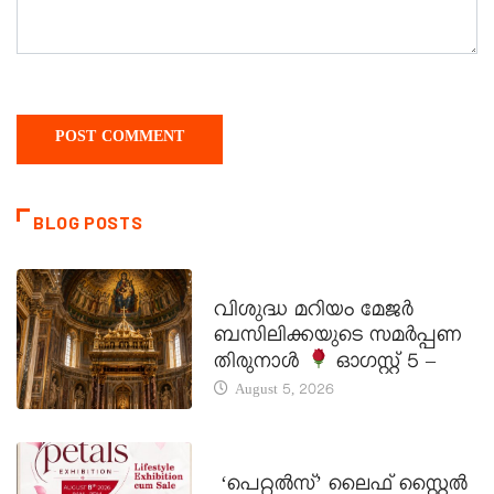
BLOG POSTS
DAILY SAINTS
വിശുദ്ധ മറിയം മേജർ
ബസിലിക്കയുടെ സമർപ്പണ
തിരുനാൾ
ഓഗസ്റ്റ് 5 –
August 5, 2026
LATEST NEWS
‘പെറ്റൽസ്’ ലൈഫ് സ്റ്റൈൽ