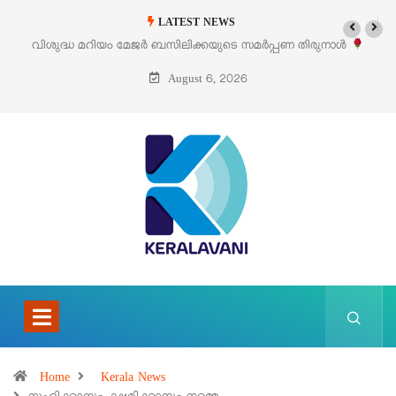
LATEST NEWS
 സമർപ്പണ തിരുനാൾ
‘പെറ്റൽസ്’ ലൈഫ് സ്റ്റൈൽ എക്സിബിഷനും സെയി
പെരുമാനൂരിൽ
August 6, 2026
Home
Kerala News