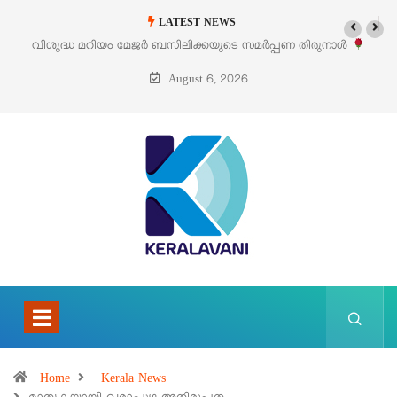
LATEST NEWS
പണ തിരുനാൾ
‘പെറ്റൽസ്’ ലൈഫ് സ്റ്റൈൽ എക്സിബിഷനും സെയിലും ഓഗ
പെരുമാനൂരിൽ
August 6, 2026
Home
Kerala News