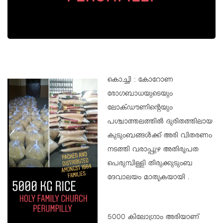
കൊച്ചി : കോറോണ
രോഗബാധയുടെയും
ലോക്‌ഡൗണിന്റെയും
പശ്ചാത്തലത്തിൽ ദുരിതത്തിലായ
കുടുംബങ്ങൾക്ക് അരി വിതരണം
നടത്തി വരാപ്പുഴ അതിരൂപത
പെരുമ്പിള്ളി തിരുക്കുടുംബ
ദേവാലയം മാതൃകയായി .
5000 കിലോഗ്രാം അരിയാണ്