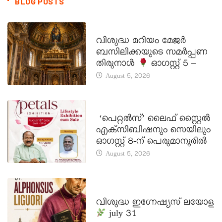
BLOG POSTS
DAILY SAINTS
വിശുദ്ധ മറിയം മേജർ
ബസിലിക്കയുടെ സമർപ്പണ
തിരുനാൾ
ഓഗസ്റ്റ് 5 –
August 5, 2026
LATEST NEWS
‘പെറ്റൽസ്’ ലൈഫ് സ്റ്റൈൽ
എക്സിബിഷനും സെയിലും
ഓഗസ്റ്റ് 8-ന് പെരുമാനൂരിൽ
August 5, 2026
DAILY SAINTS
വിശുദ്ധ ഇഗ്നേഷ്യസ് ലയോള
july 31