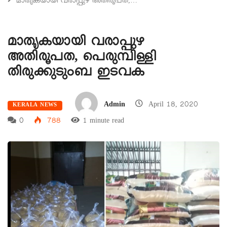
മാതൃകയായി വരാപ്പുഴ അതിരൂപത,…
മാതൃകയായി വരാപ്പുഴ
അതിരൂപത, പെരുമ്പിള്ളി
തിരുക്കുടുംബ ഇടവക
Admin
April 18, 2020
KERALA NEWS
0
788
1 minute read