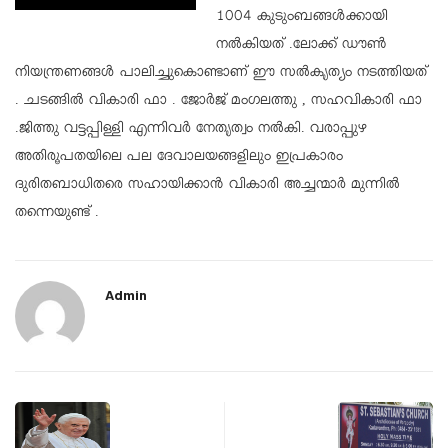
1004 കുടുംബങ്ങൾക്കായി
നൽകിയത് .ലോക്ക് ഡൗൺ
നിയന്ത്രണങ്ങൾ പാലിച്ചുകൊണ്ടാണ് ഈ സൽകൃത്യം നടത്തിയത്
. ചടങ്ങിൽ വികാരി ഫാ . ജോർജ് മംഗലത്തു , സഹവികാരി ഫാ
.ജിത്തു വട്ടപ്പിള്ളി എന്നിവർ നേതൃത്വം നൽകി. വരാപ്പുഴ
അതിരൂപതയിലെ പല ദേവാലയങ്ങളിലും ഇപ്രകാരം
ദുരിതബാധിതരെ സഹായിക്കാൻ വികാരി അച്ചന്മാർ മുന്നിൽ
തന്നെയുണ്ട് .
Admin