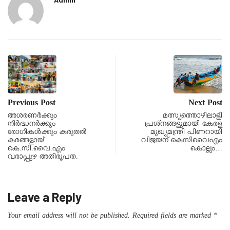
Previous Post
Next Post
അശരണർക്കും
മത്സ്യത്തൊഴിലാളി
നിർദ്ധനർക്കും
പ്രശ്നങ്ങളുമായി കേരള
രോഗികൾക്കും കരുതൽ
മുഖ്യമന്ത്രി പിണറായി
കരങ്ങളായ്
വിജയന് കെസിവൈഎം
കെ.സി.വൈ.എം
കൊല്ലം…
വരാപ്പുഴ അതിരൂപത.
Leave a Reply
Your email address will not be published.
Required fields are marked
*