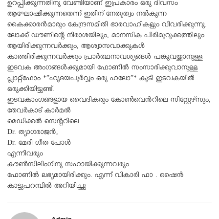
ഉറപ്പിക്കുന്നതിനു വേണ്ടിയാണ് ഇപ്രകാരം ഒരു ദിവസം
ആഘോഷിക്കുന്നതെന്ന് ഇതിന് നേതൃത്വം നൽകുന്ന
കൈക്കാരൻമാരും കേന്ദ്രസമിതി ഭാരവാഹികളും വിവരിക്കുന്നു.
ലോക്ക് ഡൗണിൻ്റെ നിരാശയിലും, മാനസിക പിരിമുറുക്കത്തിലും
ആയിരിക്കുന്നവർക്കും, ആശ്വാസവാക്കുകൾ
കാത്തിരിക്കുന്നവർക്കും പ്രാർത്ഥനാവശ്യങ്ങൾ പങ്കുവയ്ക്കാനുള്ള
ഇടവക അംഗങ്ങൾക്കുമായി ഫോണിൽ സംസാരിക്കുവാനുള്ള
പ്ലാറ്റ്ഫോം *”ഹൃദയപൂർവ്വം ഒരു ഹലോ”* കൂടി ഇടവകയിൽ
ഒരുക്കിയിട്ടുണ്ട്.
ഇടവകാംഗങ്ങളായ വൈദികരും കോൺവെൻറിലെ സിസ്റ്റേഴ്സും,
തേവർകാട് കാർമൽ
മെഡിക്കൽ സെൻ്ററിലെ
Dr. ത്യാഗരാജൻ,
Dr. മേരി ഗീത പോൾ
എന്നിവരും
കൗൺസിലിംഗിനു സഹായിക്കുന്നവരും
ഫോണിൽ ലഭ്യമായിരിക്കും. എന്ന് വികാരി ഫാ . ഷൈൻ
കാട്ടുപറമ്പിൽ അറിയിച്ചു
Admin