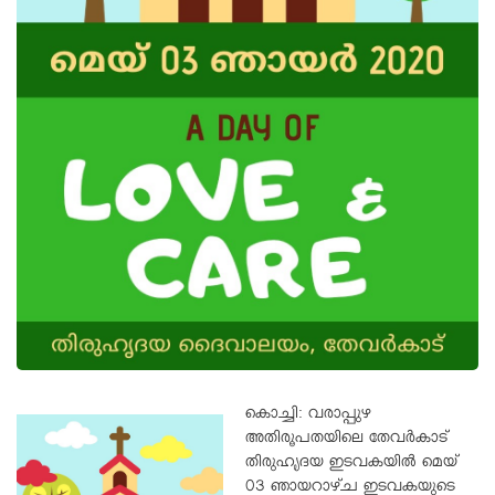
കൊച്ചി: വരാപ്പുഴ
അതിരൂപതയിലെ തേവർകാട്
തിരുഹൃദയ ഇടവകയിൽ മെയ്
03 ഞായറാഴ്ച ഇടവകയുടെ