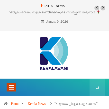
LATEST NEWS
മർപ്പണ തിരുനാൾ
‘പെറ്റൽസ്’ ലൈഫ് സ്റ്റൈൽ എക്സിബിഷനും സെയിലു
പെരുമാനൂരിൽ
August 9, 2026
Home
Kerala News
“ഹൃദയപൂർവ്വം ഒരു ഹലോ”