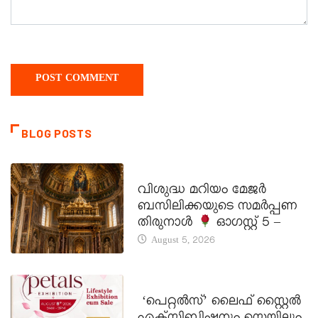
BLOG POSTS
DAILY SAINTS
വിശുദ്ധ മറിയം മേജർ
ബസിലിക്കയുടെ സമർപ്പണ
തിരുനാൾ
ഓഗസ്റ്റ് 5 –
August 5, 2026
LATEST NEWS
‘പെറ്റൽസ്’ ലൈഫ് സ്റ്റൈൽ