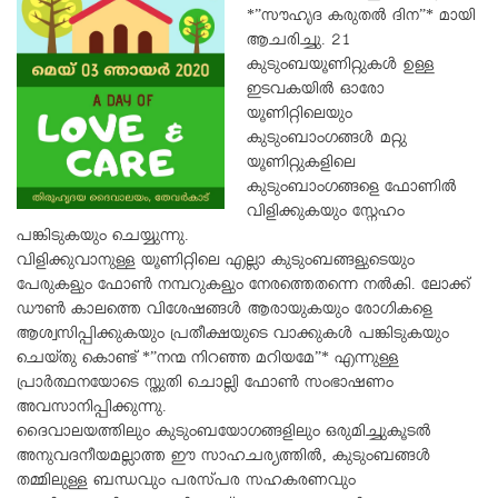
*”സൗഹൃദ കരുതൽ ദിന”* മായി
ആചരിച്ചു. 21
കുടുംബയൂണിറ്റുകൾ ഉള്ള
ഇടവകയിൽ ഓരോ
യൂണിറ്റിലെയും
കുടുംബാംഗങ്ങൾ മറ്റു
യൂണിറ്റുകളിലെ
കുടുംബാംഗങ്ങളെ ഫോണിൽ
വിളിക്കുകയും സ്നേഹം
പങ്കിടുകയും ചെയ്യുന്നു.
വിളിക്കുവാനുള്ള യൂണിറ്റിലെ എല്ലാ കുടുംബങ്ങളുടെയും
പേരുകളും ഫോൺ നമ്പറുകളും നേരത്തെതന്നെ നൽകി. ലോക്ക്
ഡൗൺ കാലത്തെ വിശേഷങ്ങൾ ആരായുകയും രോഗികളെ
ആശ്വസിപ്പിക്കുകയും പ്രതീക്ഷയുടെ വാക്കുകൾ പങ്കിടുകയും
ചെയ്തു കൊണ്ട് *”നന്മ നിറഞ്ഞ മറിയമേ”* എന്നുള്ള
പ്രാർത്ഥനയോടെ സ്തുതി ചൊല്ലി ഫോൺ സംഭാഷണം
അവസാനിപ്പിക്കുന്നു.
ദൈവാലയത്തിലും കുടുംബയോഗങ്ങളിലും ഒരുമിച്ചുകൂടൽ
അനുവദനീയമല്ലാത്ത ഈ സാഹചര്യത്തിൽ, കുടുംബങ്ങൾ
തമ്മിലുള്ള ബന്ധവും പരസ്പര സഹകരണവും