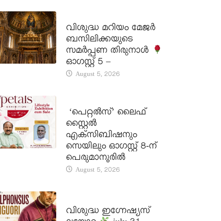
DAILY SAINTS
വിശുദ്ധ മറിയം മേജർ
ബസിലിക്കയുടെ
സമർപ്പണ തിരുനാൾ
ഓഗസ്റ്റ് 5 –
August 5, 2026
LATEST NEWS
‘പെറ്റൽസ്’ ലൈഫ്
സ്റ്റൈൽ
എക്സിബിഷനും
സെയിലും ഓഗസ്റ്റ് 8-ന്
പെരുമാനൂരിൽ
August 5, 2026
DAILY SAINTS
വിശുദ്ധ ഇഗ്നേഷ്യസ്