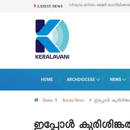
്കയുടെ സമർപ്പണ തിരുനാൾ
ഓഗസ്റ്റ് 5 –
‘പെറ്റൽസ്’ ലൈഫ് സ്റ്റൈൽ എക്
LATEST NEWS
പെരുമാനൂരിൽ
HOME
ARCHDIOCESE
NEWS
Home
Kerala News
ഇപ്പോൾ കുരിശിങ
ഇപ്പോൾ കുരിശിങ്