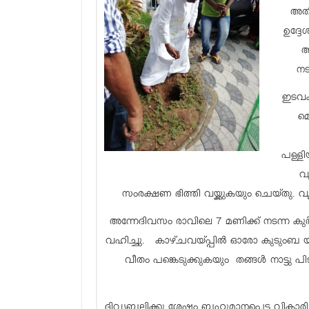
അത
ഉദ്ദേ
ആ
നട
ഇടവക
മ
പള്ളി
വ
സംരക്ഷണ ഭിത്തി വയ്ക്കുകയും ചെയ്തു.
അന്നേദിവസം രാവിലെ 7 മണിക്ക് നടന്ന കു
വഹിച്ചു. കാഴ്ചവയ്‌പ്പിൽ ഓരോ കുടുംബ യൂ
വീതം പങ്കെടുക്കുകയും തങ്ങൾ നാട്ടു പ
ദിവ്യബലിക്കു ശേഷം ബഹുമാനപ്പെട്ട വികാരി