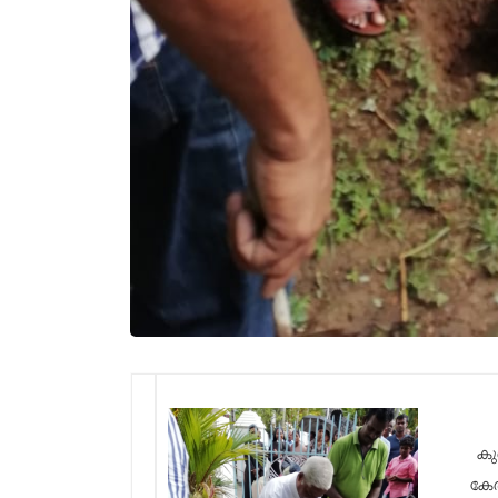
കു
കേര