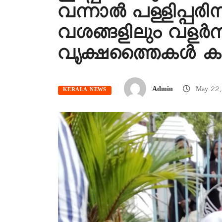
വന്നാൽ പള്ളിപ്പ
വശങ്ങളിലും വളർന്
വൃക്ഷത്തൈകൾ ക
Admin
May 22,
KERALA NEWS