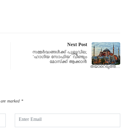
Next Post
സമ്മർദ്ധങ്ങൾക്ക് പുല്ലുവില;
‘ഹാഗിയ സോഫിയ’ വീണ്ടും
മോസ്‌ക്ക് ആക്കാൻ
തയാറെടുത്ത്…
s are marked
*