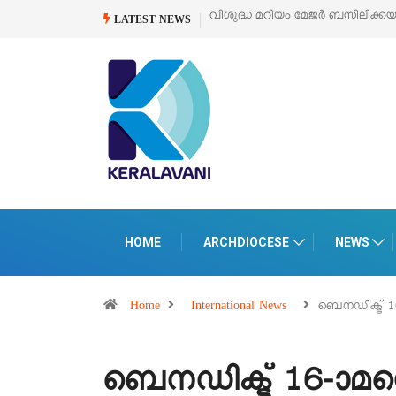
 മറിയം മേജർ ബസിലിക്കയുടെ സമർപ്പണ തിരുനാൾ
ഓഗസ്റ്റ് 5 –
‘പെറ്റൽസ
LATEST NEWS
പെരുമാന
HOME
ARCHDIOCESE
NEWS
Home
International News
ബെനഡിക്ട്
ബെനഡിക്ട് 16-ാ