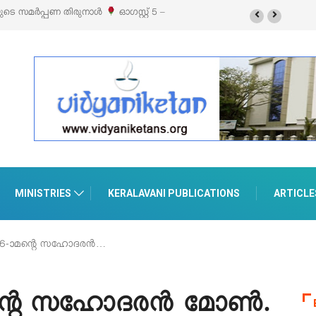
്’ ലൈഫ് സ്റ്റൈൽ എക്സിബിഷനും സെയിലും ഓഗസ്റ്റ് 8-ന്
ൂരിൽ
MINISTRIES
KERALAVANI PUBLICATIONS
ARTICLE
 16-ാമന്റെ സഹോദരൻ…
മന്റെ സഹോദരൻ മോൺ.