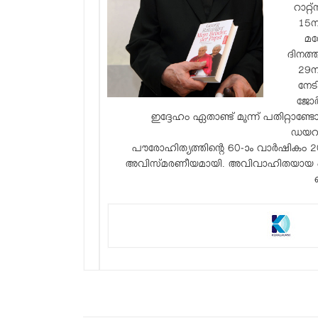
റാറ്
15ന
മന
ദിനത്
29ന
നേട
ജോർ
ഇദ്ദേഹം ഏതാണ്ട് മൂന്ന് പതിറ്റ
ഡയറക്
പൗരോഹിത്യത്തിന്റെ 60-ാം വാർഷികം 
അവിസ്മരണീയമായി. അവിവാഹിതയായ