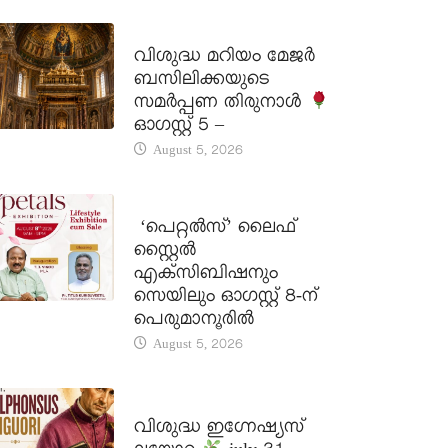
DAILY SAINTS
വിശുദ്ധ മറിയം മേജർ
ബസിലിക്കയുടെ
സമർപ്പണ തിരുനാൾ
ഓഗസ്റ്റ് 5 –
August 5, 2026
LATEST NEWS
‘പെറ്റൽസ്’ ലൈഫ്
സ്റ്റൈൽ
എക്സിബിഷനും
സെയിലും ഓഗസ്റ്റ് 8-ന്
പെരുമാനൂരിൽ
August 5, 2026
DAILY SAINTS
വിശുദ്ധ ഇഗ്നേഷ്യസ്