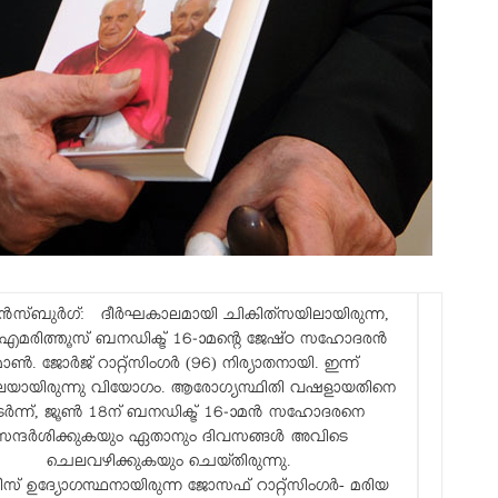
ൻസ്ബുർഗ്: ദീർഘകാലമായി ചികിത്‌സയിലായിരുന്ന,
 എമരിത്തൂസ് ബനഡിക്ട് 16-ാമന്റെ ജേഷ്ഠ സഹോദരൻ
ൺ. ജോർജ് റാറ്റ്‌സിംഗർ (96) നിര്യാതനായി. ഇന്ന്
െയായിരുന്നു വിയോഗം. ആരോഗ്യസ്ഥിതി വഷളായതിനെ
ടർന്ന്, ജൂൺ 18ന് ബനഡിക്ട് 16-ാമൻ സഹോദരനെ
സന്ദർശിക്കുകയും ഏതാനും ദിവസങ്ങൾ അവിടെ
ചെലവഴിക്കുകയും ചെയ്തിരുന്നു.
് ഉദ്യോഗസ്ഥനായിരുന്ന ജോസഫ് റാറ്റ്‌സിംഗർ- മരിയ