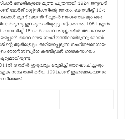
റ്‌സിംഗർ ദമ്പതികളുടെ മൂത്ത പുത്രനായി 1924 ജനുവരി
ാണ് ജോർജ് റാറ്റ്‌സിംഗറിന്റെ ജനനം. ബനഡിക്ട് 16-ാ
േക്കാൾ മൂന്ന് വയസിന് മുതിർന്നതാണെങ്കിലും ഒരേ
തിലായിരുന്നു ഇവരുടെ തിരുപ്പട്ട സ്വീകരണം, 1951 ജൂൺ
്. ബനഡിക്ട് 16-ാമൻ ദൈവശാസ്ത്രത്തിൽ അവഗാഹം
ിയപ്പോൾ ദൈവാലയ സംഗീതത്തിലായിരുന്നു മോൺ.
ജിന്റെ ആഭിമുഖ്യം. അറിയപ്പെടുന്ന സംഗീതജ്ഞനായ
ാണ്ടോളം റേഗൻസ്ബുർഗ് കത്തീഡ്രൽ ഗായകസംഘം
ടറുമായിരുന്നു.
2011ൽ റോമിൽ ഇരുവരും ഒരുമിച്ച് ആഘോഷിച്ചതും
 ഏക സഹോദരി മരിയ 1991ലാണ് ഇഹലോകവാസം
വെടിഞ്ഞത്.