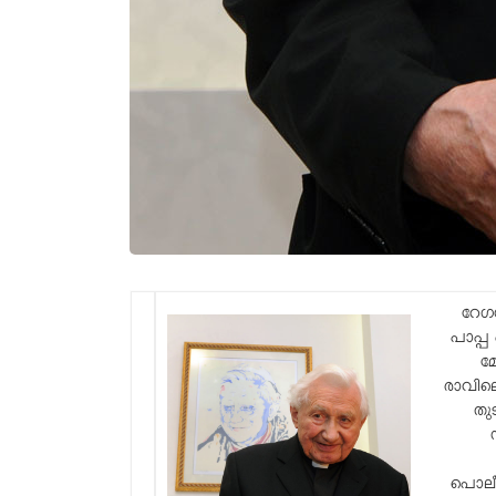
റേഗ
പാപ്പ
മോ
രാവില
തു
പൊലീസ