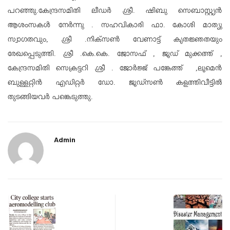
പറഞ്ഞു.കേന്ദ്രസമിതി ലീഡർ ശ്രീ. ഷിബു സെബാസ്റ്റ്യൻ
ആശംസകൾ നേർന്നു . സഹവികാരി ഫാ. കോശി മാത്യു
സ്വാഗതവും, ശ്രീ .നിക്സൺ വേണാട്ട് കൃതജ്ഞതയും
രേഖപ്പെടുത്തി. ശ്രീ .കെ.കെ. ജോസഫ് , ജൂഡ് മുക്കത്ത് ,
കേന്ദ്രസമിതി സെക്രട്ടറി ശ്രീ . ജോർജ്ജ് പങ്കേത്ത് ,ലൂമെൻ
ബുള്ളറ്റിൻ എഡിറ്റർ ഡോ. ജൂഡ്സൺ കളത്തിവീട്ടിൽ
തുടങ്ങിയവർ പങ്കെടുത്തു.
Admin