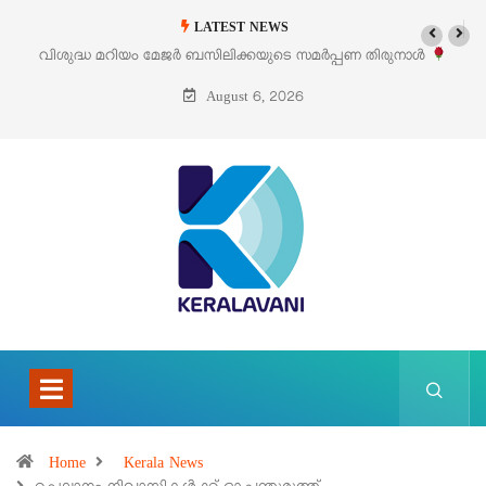
LATEST NEWS
ദ്ധ മറിയം മേജർ ബസിലിക്കയുടെ സമർപ്പണ തിരുനാൾ
‘പെറ്റൽസ്’
ഓഗസ്റ്റ് 5 –
August 6, 2026
Home
Kerala News