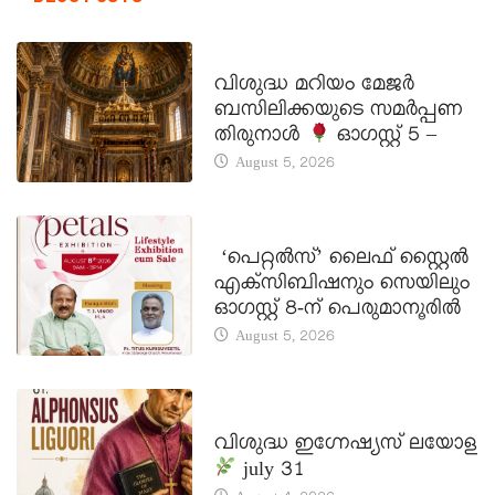
DAILY SAINTS
വിശുദ്ധ മറിയം മേജർ
ബസിലിക്കയുടെ സമർപ്പണ
തിരുനാൾ
ഓഗസ്റ്റ് 5 –
August 5, 2026
LATEST NEWS
‘പെറ്റൽസ്’ ലൈഫ് സ്റ്റൈൽ
എക്സിബിഷനും സെയിലും
ഓഗസ്റ്റ് 8-ന് പെരുമാനൂരിൽ
August 5, 2026
DAILY SAINTS
വിശുദ്ധ ഇഗ്നേഷ്യസ് ലയോള
july 31