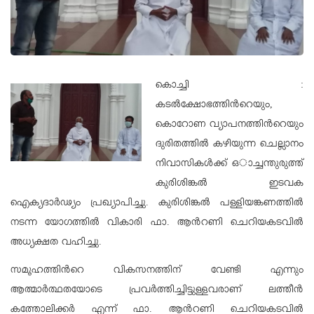
കൊച്ചി :
കടൽക്ഷോഭത്തിൻറെയും,
കൊറോണ വ്യാപനത്തിൻറെയും
ദുരിതത്തിൽ കഴിയുന്ന ചെല്ലാനം
നിവാസികൾക്ക് ഒാച്ചന്തുരുത്ത്
കുരിശിങ്കൽ ഇടവക
ഐക്യദാർഢ്യം പ്രഖ്യാപിച്ചു. കുരിശിങ്കൽ പള്ളിയങ്കണത്തിൽ
നടന്ന യോഗത്തിൽ വികാരി ഫാ. ആൻറണി ചെറിയകടവിൽ
അധ്യക്ഷത വഹിച്ചു.
സമൂഹത്തിൻറെ വികസനത്തിന് വേണ്ടി എന്നും
ആത്മാർത്ഥതയോടെ പ്രവർത്തിച്ചിട്ടുള്ളവരാണ് ലത്തീൻ
കത്തോലിക്കർ എന്ന് ഫാ. ആൻറണി ചെറിയകടവിൽ