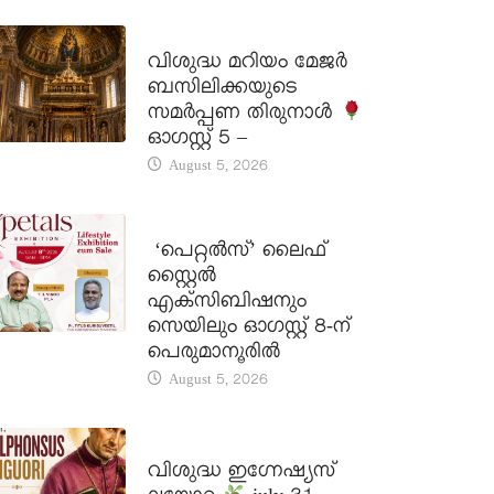
DAILY SAINTS
വിശുദ്ധ മറിയം മേജർ
ബസിലിക്കയുടെ
സമർപ്പണ തിരുനാൾ
ഓഗസ്റ്റ് 5 –
August 5, 2026
LATEST NEWS
‘പെറ്റൽസ്’ ലൈഫ്
സ്റ്റൈൽ
എക്സിബിഷനും
സെയിലും ഓഗസ്റ്റ് 8-ന്
പെരുമാനൂരിൽ
August 5, 2026
DAILY SAINTS
വിശുദ്ധ ഇഗ്നേഷ്യസ്