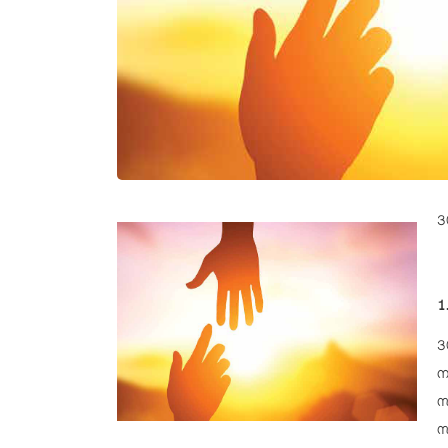
3
1
3
ന
സ
സ