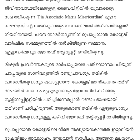
കീഴ് ജീവനക്കാരുടെ ആദ്ധ്യാത്മിക മേധാവിയായും വൈദിക
ജീവിതാവസ്ഥയിലേക്കുള്ള ദൈവവിളിയിൽ യുവാക്കളെ
സഹായിക്കുന്ന ‘Pia Associatio Matris Misericordiae’ എന്ന
സംഘത്തിന്റെ ഡയറക്ടറായും പഠനകാലത്ത് അധികാരികളാൽ
നിയമിതനായി. പഠന സാമർത്ഥ്യത്തിന് പ്രൊപ്പഗാന്ത കോളേജ്
വാർഷിക സമ്മേളനത്തിൽ നൽകിയിരുന്ന സമ്മാനം
എല്ലാവർഷവും ജോസഫ് അട്ടിപ്പേറ്റി നേടിയിരുന്നു.
മിഷൃൻ പ്രവർത്തകരുടെ മാർപാപ്പയായ പതിനൊന്നാം പീയൂസ്
പാപ്പയുടെ സാനിദ്ധ്യത്തിൽ രണ്ടുപ്രാവശ്യം തമിഴിൽ
പ്രസംഗിക്കുവാനും പ്രൊപ്പഗാന്ത കോളേജ് മാസികയിൽ തമിഴ്
ഭാഷയിൽ ലേഖനം എഴുതുവാനും ജോസഫിന് കഴിഞ്ഞു.
തൃശ്ശിനാപ്പിളളിയിൽ പഠിച്ചിരുന്നപ്പോൾ രണ്ടാം ഭാഷയായി
തമിഴാണ് പഠിച്ചിരുന്നത്. അതുകൊണ്ട് തമിഴിൽ എഴുതുവാനും
പ്രസംഗിക്കുവാനുമുളള കഴിവ് ജോസഫ് അട്ടിപ്പേറ്റി നേടിയിരുന്നു.
പ്രൊപ്പഗാന്ത കോളേജിലെ നീണ്ട അദ്ധ്യായനകാലത്ത് ഇറ്റാലിയൻ
ഭാഷയിലും അവഗാഹം നേടുവാൻ സാധിച്ചു. അങ്ങനെ മലയാളം,