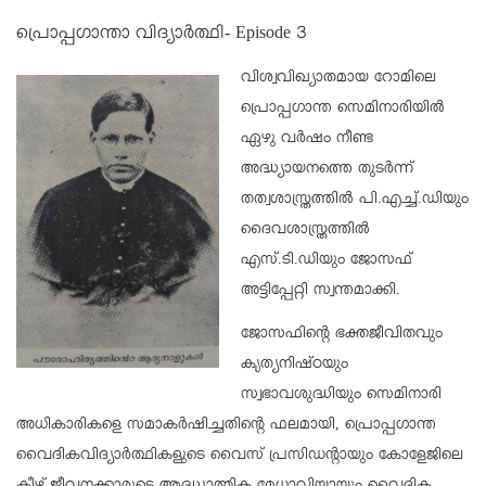
പ്രൊപ്പഗാന്താ വിദ്യാർത്ഥി- Episode 3
വിശ്വവിഖ്യാതമായ റോമിലെ
പ്രൊപ്പഗാന്ത സെമിനാരിയിൽ
ഏഴു വർഷം നീണ്ട
അദ്ധ്യായനത്തെ തുടർന്ന്
തത്വശാസ്ത്രത്തിൽ പി.എച്ച്.ഡിയും
ദൈവശാസ്ത്രത്തിൽ
എസ്.ടി.ഡിയും ജോസഫ്
അട്ടിപ്പേറ്റി സ്വന്തമാക്കി.
ജോസഫിന്റെ ഭക്തജീവിതവും
കൃത്യനിഷ്ഠയും
സ്വഭാവശുദ്ധിയും സെമിനാരി
അധികാരികളെ സമാകർഷിച്ചതിന്റെ ഫലമായി, പ്രൊപ്പഗാന്ത
വൈദികവിദ്യാർത്ഥികളുടെ വൈസ് പ്രസിഡന്റായും കോളേജിലെ