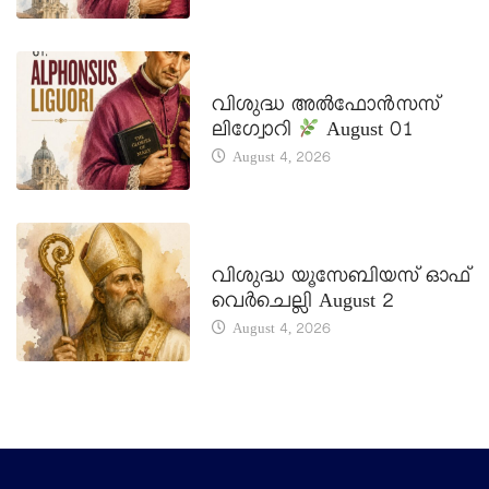
DAILY SAINTS
വിശുദ്ധ അൽഫോൻസസ്
ലിഗ്വോറി
August 01
August 4, 2026
DAILY SAINTS
വിശുദ്ധ യൂസേബിയസ് ഓഫ്
വെർചെല്ലി August 2
August 4, 2026