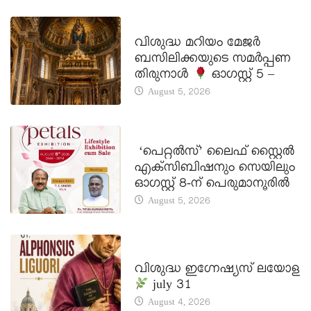
DAILY SAINTS
വിശുദ്ധ മറിയം മേജർ
ബസിലിക്കയുടെ സമർപ്പണ
തിരുനാൾ
ഓഗസ്റ്റ് 5 –
August 5, 2026
LATEST NEWS
‘പെറ്റൽസ്’ ലൈഫ് സ്റ്റൈൽ
എക്സിബിഷനും സെയിലും
ഓഗസ്റ്റ് 8-ന് പെരുമാനൂരിൽ
August 5, 2026
DAILY SAINTS
വിശുദ്ധ ഇഗ്നേഷ്യസ് ലയോള
july 31
August 4, 2026