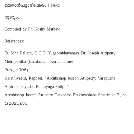
മെത്രാൻപട്ടാഭിഷേകം ( Next)
തുടരും…
Compiled by Fr. Koshy Mathew
References:
Fr. John Pallath, O.C.D, Yugaprabhavanaya Dr. Joseph Attipetty
Metrapolitha (Ernakulam: Kerala Times
Press, 1996).
Kalathiveetil, Raphael. “Archbishop Joseph Attipetty: Varapuzha
Athirupathayudae Puthuyuga Shilpi.”
Archbishop Joseph Attipetty Daivadasa Prakhyabhana Smarinika 7, no.
1(2020).50.