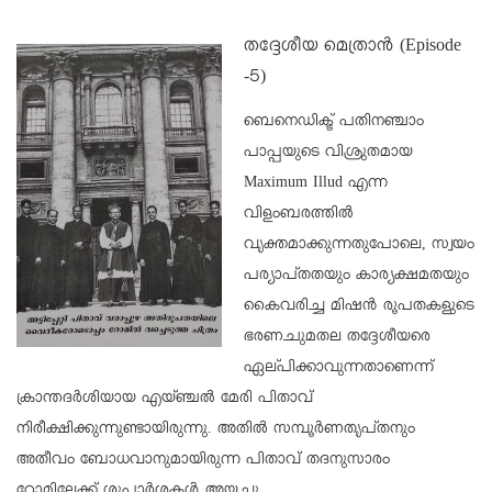
തദ്ദേശീയ മെത്രാൻ (Episode
-5)
ബെനെഡിക്ട് പതിനഞ്ചാം
പാപ്പയുടെ വിശ്രുതമായ
Maximum Illud എന്ന
വിളംബരത്തിൽ
വൃക്തമാക്കുന്നതുപോലെ, സ്വയം
പര്യാപ്തതയും കാര്യക്ഷമതയും
കൈവരിച്ച മിഷൻ രൂപതകളുടെ
ഭരണചുമതല തദ്ദേശീയരെ
ഏല്പിക്കാവുന്നതാണെന്ന്
ക്രാന്തദർശിയായ എയ്ഞ്ചൽ മേരി പിതാവ്
നിരീക്ഷിക്കുന്നുണ്ടായിരുന്നു. അതിൽ സമ്പൂർണതൃപ്തനും
അതീവം ബോധവാനുമായിരുന്ന പിതാവ് തദനുസാരം