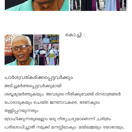
കൊച്ചി :
പാർശ്വവത്‌കരിക്കപ്പെട്ടവർക്കും
അടിച്ചമർത്തപ്പെട്ടവർക്കുമായി
ശബ്ദമുയർത്തുകയും, അവരുടെ നീതിക്കുവേണ്ടി ദിനരാത്രങ്ങൾ
പോരാടുകയും ചെയ്ത ജനസേവകരെ, ഭരണകൂടം
തള്ളിപ്പറയുന്നതും
ദ്രോഹിക്കുന്നതുമെല്ലാം ഒരു നിത്യചര്യയാണെന്ന് ചരിത്രം
പരിശോധിച്ചാൽ നമുക്ക് മനസ്സിലാകും. മയിലമ്മയും ദയാഭായും,