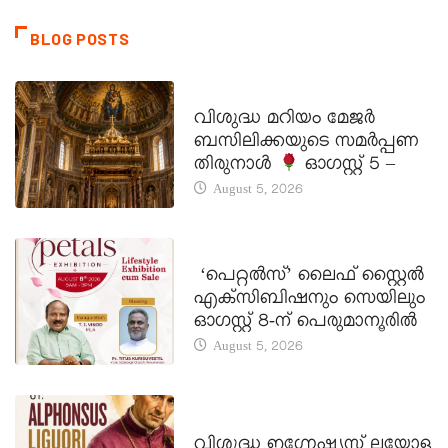
BLOG POSTS
DAILY SAINTS
വിശുദ്ധ മറിയം മേജർ
ബസിലിക്കയുടെ സമർപ്പണ
തിരുനാൾ
ഓഗസ്റ്റ് 5 –
August 5, 2026
LATEST NEWS
‘പെറ്റൽസ്’ ലൈഫ് സ്റ്റൈൽ
എക്സിബിഷനും സെയിലും
ഓഗസ്റ്റ് 8-ന് പെരുമാനൂരിൽ
August 5, 2026
DAILY SAINTS
വിശുദ്ധ ഇഗ്നേഷ്യസ് ലയോള