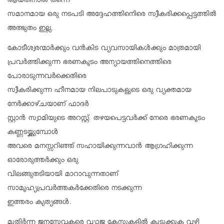
ആയതിനാൽ തന്നെ
സമാനമായ ഒരു നടപടി അദ്ദേഹത്തിനെിരെ സ്വീകരിക്കപ്പെട്ടത്തിൽ
അത്ഭുതം ഇല്ല.
കോടീശ്വരന്മാർക്കും വൻകിട വ്യവസായികൾക്കും മാത്രമായി
പ്രവർത്തിക്കുന്ന ഭരണകൂടം അന്യായത്തിനെത്തിരെ
പോരാടുന്നവർക്കെതിരെ
സ്വീകരിക്കുന്ന ഹീനമായ നിലപാടുകളുടെ ഒരു വ്യക്തമായ
നേർക്കാഴ്ചയാണ് ഫാദർ
സ്റ്റാൻ സ്വാമിയുടെ അറസ്റ്റ്. തഴയപെട്ടവർക്ക് നേരെ ഭരണകൂടം
കണ്ണടയ്ക്കുമ്പോൾ
അവരെ മനസ്സറിഞ്ഞ് സഹായിക്കുന്നവാൻ ആഗ്രഹിക്കുന്ന
ഓരോരുത്തർക്കും ഒരു
വിലങ്ങുതടിയായി മാറാവുന്നതാണ്
സാമൂഹ്യപ്രവർത്തകർക്കേതിരെ നടക്കുന്ന
ഇത്തരം കൃത്യങ്ങൾ.
മുതിർന്ന ജനസേവകരെ വ്യാജ കേസുകളിൽ കുടുക്കുക വഴി