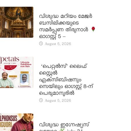
DAILY SAINTS
വിശുദ്ധ മറിയം മേജർ
ബസിലിക്കയുടെ
സമർപ്പണ തിരുനാൾ
ഓഗസ്റ്റ് 5 –
August 5, 2026
LATEST NEWS
‘പെറ്റൽസ്’ ലൈഫ്
സ്റ്റൈൽ
എക്സിബിഷനും
സെയിലും ഓഗസ്റ്റ് 8-ന്
പെരുമാനൂരിൽ
August 5, 2026
DAILY SAINTS
വിശുദ്ധ ഇഗ്നേഷ്യസ്