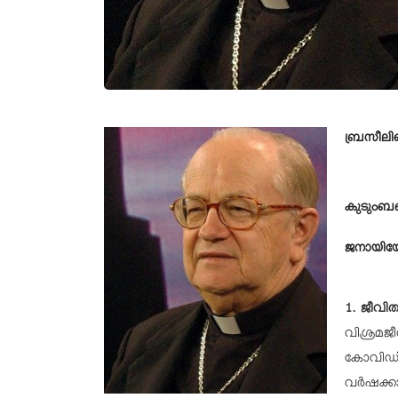
ബ്രസീലിലെ
കുടുംബങ
ജനായിയോ
1. ജീവി
വിശ്രമജീ
കോവിഡ് 
വര്‍ഷക്ക