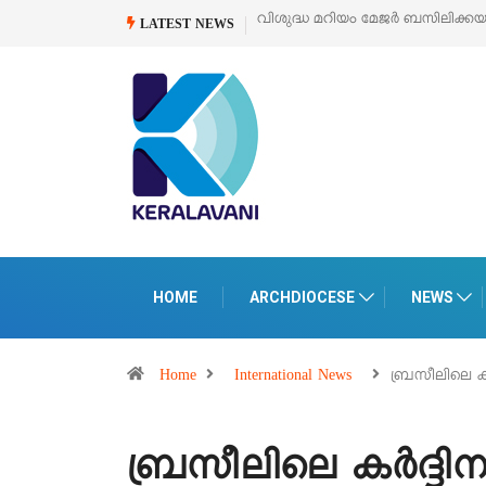
ബസിലിക്കയുടെ സമർപ്പണ തിരുനാൾ
ഓഗസ്റ്റ് 5 –
‘പെറ്റൽസ്’ ലൈഫ് സ്റ്റ
LATEST NEWS
പെരുമാനൂരിൽ
HOME
ARCHDIOCESE
NEWS
Home
International News
ബ്രസീലിലെ കര്
ബ്രസീലിലെ കര്‍ദ്ദിന