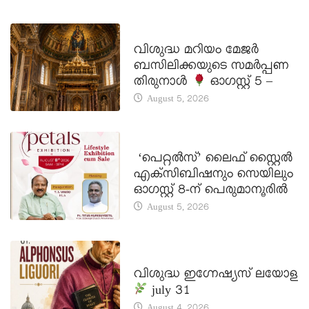
DAILY SAINTS
വിശുദ്ധ മറിയം മേജർ
ബസിലിക്കയുടെ സമർപ്പണ
തിരുനാൾ
ഓഗസ്റ്റ് 5 –
August 5, 2026
LATEST NEWS
‘പെറ്റൽസ്’ ലൈഫ് സ്റ്റൈൽ
എക്സിബിഷനും സെയിലും
ഓഗസ്റ്റ് 8-ന് പെരുമാനൂരിൽ
August 5, 2026
DAILY SAINTS
വിശുദ്ധ ഇഗ്നേഷ്യസ് ലയോള
july 31