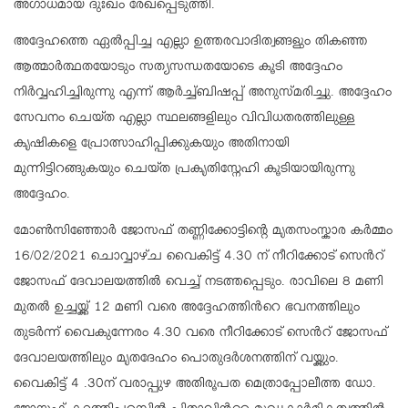
അഗാധമായ ദുഃഖം രേഖപ്പെടുത്തി.
അദ്ദേഹത്തെ ഏൽപ്പിച്ച എല്ലാ ഉത്തരവാദിത്വങ്ങളും തികഞ്ഞ
ആത്മാർത്ഥതയോടും സത്യസന്ധതയോടെ കൂടി അദ്ദേഹം
നിർവ്വഹിച്ചിരുന്നു എന്ന് ആർച്ച്ബിഷപ്പ് അനുസ്മരിച്ചു. അദ്ദേഹം
സേവനം ചെയ്ത എല്ലാ സ്ഥലങ്ങളിലും വിവിധതരത്തിലുള്ള
കൃഷികളെ പ്രോത്സാഹിപ്പിക്കുകയും അതിനായി
മുന്നിട്ടിറങ്ങുകയും ചെയ്ത പ്രകൃതിസ്നേഹി കൂടിയായിരുന്നു
അദ്ദേഹം.
മോൺസിഞ്ഞോർ ജോസഫ് തണ്ണിക്കോട്ടിന്റെ മൃതസംസ്കാര കർമ്മം
16/02/2021 ചൊവ്വാഴ്ച വൈകിട്ട് 4.30 ന് നീറിക്കോട് സെൻറ്
ജോസഫ് ദേവാലയത്തിൽ വെച്ച് നടത്തപ്പെടും. രാവിലെ 8 മണി
മുതൽ ഉച്ചയ്ക്ക് 12 മണി വരെ അദ്ദേഹത്തിൻറെ ഭവനത്തിലും
തുടർന്ന് വൈകുന്നേരം 4.30 വരെ നീറിക്കോട് സെൻറ് ജോസഫ്
ദേവാലയത്തിലും മൃതദേഹം പൊതുദർശനത്തിന് വയ്ക്കും.
വൈകിട്ട് 4 .30ന് വരാപ്പുഴ അതിരൂപത മെത്രാപ്പോലീത്ത ഡോ.