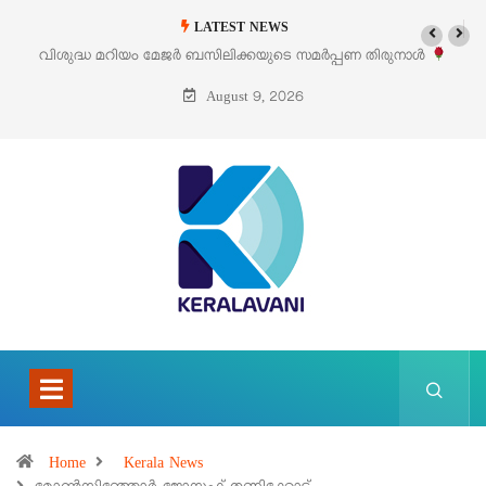
LATEST NEWS
‘പെറ്റൽസ്’ ലൈഫ് സ്റ്റൈൽ എക്സിബിഷനും സെയിലും ഓഗസ്റ്റ് 8-ന്
പെരുമാനൂരിൽ
August 9, 2026
Home
Kerala News