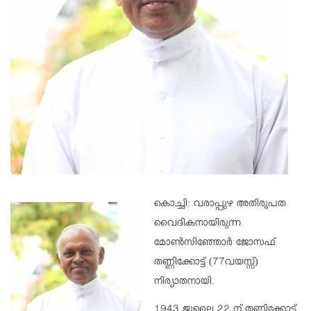
കൊച്ചി: വരാപ്പുഴ അതിരൂപത
വൈദികനായിരുന്ന
മോൺസിഞ്ഞോർ ജോസഫ്
തണ്ണിക്കോട്ട് (77വയസ്സ്)
നിര്യാതനായി.
1943 ജൂലൈ 22 ന് തണ്ണിക്കോട്ട്