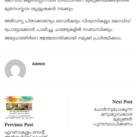
ജോസഫ് കളത്തിപ്പറമ്പിൽ പിതാവിൻറെ മുഖ്യകാർമികത്വത്തിൽ
മൃതസംസ്കാര ശുശ്രൂഷകൾ നടക്കും.
അഭിവന്ദ്യ പിതാക്കന്മാരും വൈദീകരും വിശ്വാസികളും കോവിഡ്
പ്രോട്ടോക്കോൾ പാലിച്ചു ചടങ്ങുകളിൽ സംബന്ധിക്കും.
അദ്ദേഹത്തിൻറെ ആത്മശാന്തിക്കായി നമുക്ക് പ്രാർത്ഥിക്കാം.
Admin
Next Post
ചോർന്നുപോകുന്ന
മനുഷ്യാവകാശ
മൂല്യങ്ങൾ
പുനഃസ്ഥാപിക്കണം
Previous Post
എറണാകുളം സെൻ്റ്