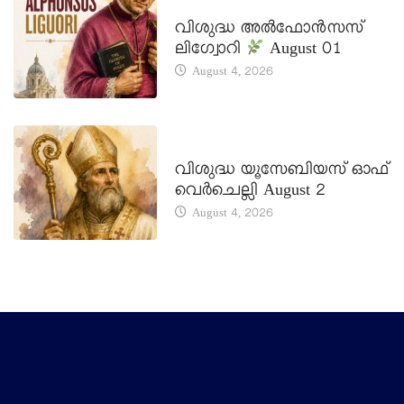
DAILY SAINTS
വിശുദ്ധ അൽഫോൻസസ്
ലിഗ്വോറി
August 01
August 4, 2026
DAILY SAINTS
വിശുദ്ധ യൂസേബിയസ് ഓഫ്
വെർചെല്ലി August 2
August 4, 2026