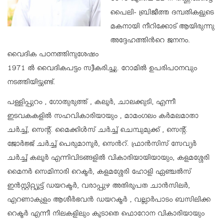
പൈലി- ബ്രിജീത്ത ദമ്പതികളുടെ
മകനായി നീറിക്കോട് ആയിരുന്നു
അദ്ദേഹത്തിൻറെ ജനനം.
വൈദിക പഠനത്തിനുശേഷം
1971 ൽ വൈദികപട്ടം സ്വീകരിച്ചു. റോമിൽ ഉപരിപഠനവും
നടത്തിയിട്ടുണ്ട്.
പള്ളിപ്പുറം , ഗോതുരുത്ത് , കലൂർ, ചാലക്കുടി, എന്നീ
ഇടവകകളിൽ സഹവികാരിയായും , മാമംഗലം കർമലമാതാ
ചർച്ച്, സെന്റ്. മൈക്കിൾസ് ചർച്ച് ചെമ്പുമുക്ക് , സെന്റ്.
ജോർജ്ജ് ചർച്ച് പെരുമാനൂർ, സെൻറ്. ഫ്രാൻസിസ് സേവ്യർ
ചർച്ച് കലൂർ എന്നിവിടങ്ങളിൽ വികാരിയായിയായും, കളമശ്ശേരി
മൈനർ സെമിനാരി റെക്ടർ, കളമശ്ശേരി ഹോളി ഏഞ്ചൽസ്
ഇൻസ്റ്റിറ്റ്യൂട്ട് ഡയറക്ടർ, വരാപ്പുഴ അതിരൂപത ചാൻസിലർ,
എറണാകുളം ആശീർഭവൻ ഡയറക്ടർ , വല്ലാർപാടം ബസിലിക്ക
റെക്ടർ എന്നീ നിലകളിലും കൂടാതെ ഫൊറോന വികാരിയായും