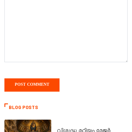
BLOG POSTS
DAILY SAINTS
വിശുദ്ധ മറിയം മേജർ