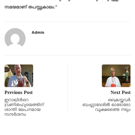
സമയമാണ് തപസ്സുകാലം.”
Admin
Previous Post
Next Post
ഇറാഖിന്‍റെ
ക്രൈസ്തവർ
വ്രണിതഹൃദയത്തിന്
ബംഗ്ലാദേശിൽ ഓരോരോ
ശാന്തി ലേപനമായ
വൃക്ഷത്തൈ നടും
സന്ദർശനം