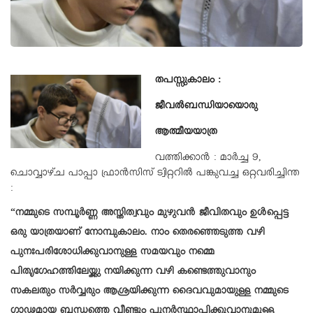
തപസ്സുകാലം :
ജീവൽബന്ധിയായൊരു
ആത്മീയയാത്ര
വത്തിക്കാൻ : മാർച്ച 9,
ചൊവ്വാഴ്ച പാപ്പാ ഫ്രാൻസിസ് ട്വിറ്ററിൽ പങ്കുവച്ച ഒറ്റവരിച്ചിന്ത
:
“നമ്മുടെ സമ്പൂർണ്ണ അസ്തിത്വവും മുഴുവൻ ജീവിതവും ഉൾപ്പെട്ട
ഒരു യാത്രയാണ് നോമ്പുകാലം. നാം തെരഞ്ഞെടുത്ത വഴി
പുനഃപരിശോധിക്കുവാനുള്ള സമയവും നമ്മെ
പിതൃഗേഹത്തിലേയ്ക്കു നയിക്കുന്ന വഴി കണ്ടെത്തുവാനും
സകലതും സർവ്വരും ആശ്രയിക്കുന്ന ദൈവവുമായുള്ള നമ്മുടെ
ഗാഢമായ ബന്ധത്തെ വീണ്ടും പുനർസ്ഥാപിക്കുവാനുമുള്ള