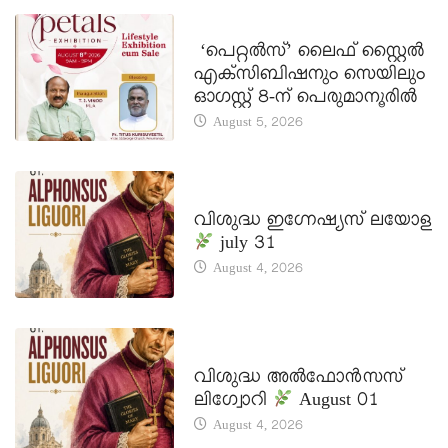
LATEST NEWS
‘പെറ്റൽസ്’ ലൈഫ് സ്റ്റൈൽ
എക്സിബിഷനും സെയിലും
ഓഗസ്റ്റ് 8-ന് പെരുമാനൂരിൽ
August 5, 2026
DAILY SAINTS
വിശുദ്ധ ഇഗ്നേഷ്യസ് ലയോള
july 31
August 4, 2026
DAILY SAINTS
വിശുദ്ധ അൽഫോൻസസ്
ലിഗ്വോറി
August 01
August 4, 2026