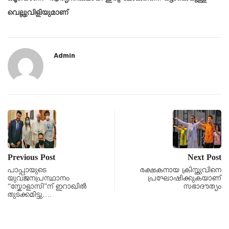
വെല്ലുവിളിയുമാണ്
Admin
Previous Post
Next Post
പാപ്പായുടെ
രക്ഷകനായ ക്രിസ്തുവിനെ
യുവജനപ്രസ്ഥാനം
പ്രഘോഷിക്കുകയാണ്
“സ്കോളാസി”ന് ഇറാഖിൽ
സഭാദൗത്യം
തുടക്കമിട്ടു….