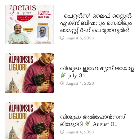
LATEST NEWS
‘പെറ്റൽസ്’ ലൈഫ് സ്റ്റൈൽ
എക്സിബിഷനും സെയിലും
ഓഗസ്റ്റ് 8-ന് പെരുമാനൂരിൽ
August 5, 2026
DAILY SAINTS
വിശുദ്ധ ഇഗ്നേഷ്യസ് ലയോള
july 31
August 4, 2026
DAILY SAINTS
വിശുദ്ധ അൽഫോൻസസ്
ലിഗ്വോറി
August 01
August 4, 2026