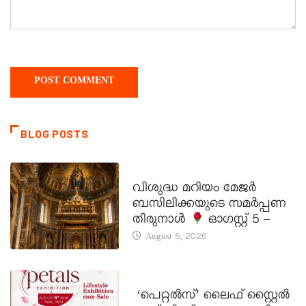
BLOG POSTS
DAILY SAINTS
വിശുദ്ധ മറിയം മേജർ
ബസിലിക്കയുടെ സമർപ്പണ
തിരുനാൾ
ഓഗസ്റ്റ് 5 –
August 5, 2026
LATEST NEWS
‘പെറ്റൽസ്’ ലൈഫ് സ്റ്റൈൽ