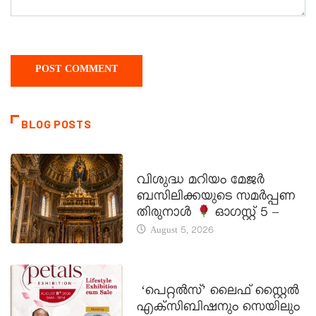
BLOG POSTS
DAILY SAINTS
വിശുദ്ധ മറിയം മേജർ
ബസിലിക്കയുടെ സമർപ്പണ
തിരുനാൾ
ഓഗസ്റ്റ് 5 –
August 5, 2026
LATEST NEWS
‘പെറ്റൽസ്’ ലൈഫ് സ്റ്റൈൽ
എക്സിബിഷനും സെയിലും