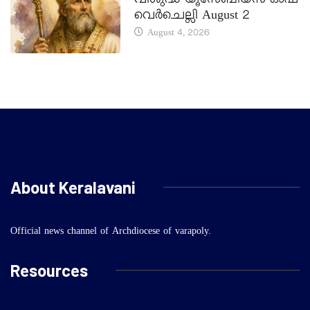
വിശുദ്ധ യൂസേബിയസ് ഓഫ്
വെർചെല്ലി August 2
August 4, 2026
About Keralavani
Official news channel of Archdiocese of varapoly.
Resources