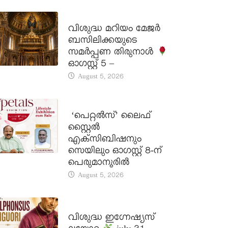
DAILY SAINTS
വിശുദ്ധ മറിയം മേജർ
ബസിലിക്കയുടെ
സമർപ്പണ തിരുനാൾ
ഓഗസ്റ്റ് 5 –
August 5, 2026
LATEST NEWS
‘പെറ്റൽസ്’ ലൈഫ്
സ്റ്റൈൽ
എക്സിബിഷനും
സെയിലും ഓഗസ്റ്റ് 8-ന്
പെരുമാനൂരിൽ
August 5, 2026
DAILY SAINTS
വിശുദ്ധ ഇഗ്നേഷ്യസ്