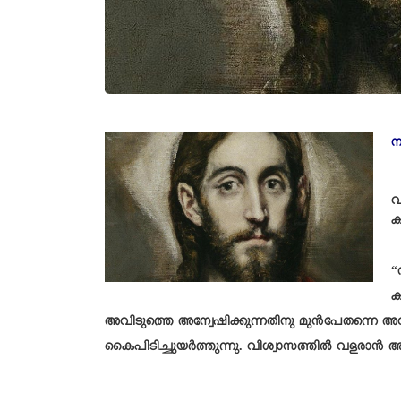
ന
വ
ക
“
ക
അവിടുത്തെ അന്വേഷിക്കുന്നതിനു മുൻപേതന്നെ അവിട
കൈപിടിച്ചുയർത്തുന്നു. വിശ്വാസത്തിൽ വളരാൻ അവ