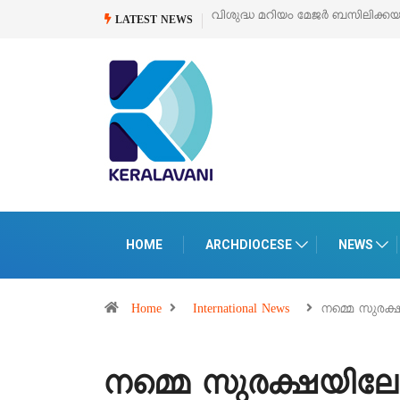
വിശുദ്ധ മറിയം മേജർ ബസിലിക്കയുടെ സമർപ്പണ തിര
LATEST NEWS
HOME
ARCHDIOCESE
NEWS
Home
International News
നമ്മെ സുരക്ഷ
നമ്മെ സുരക്ഷയിലേയ്ക